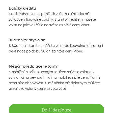
Balíčky kreditu
Kredit Viber Out se připíše k vašemu zůstatku při
zakoupení libovolné částky. S tímto kreditem můžete
volat na jakékoli číslo na světe za nízké ceny Viber.
30denní tarify volání
S 30denním tarifem můžete volat do libovolné zahraniční
destinace po dobu 30 dní za nízké ceny Viber.
Měsíční předplacené tarify
S měsíčním předplaceným tarifem můžete volat do
zahraničí na pevnou linku i na mobil za nízké ceny. Tarif si
nemusíte obnovovat. S měsíčním předplatným můžete
ušetřit za volání, které už využíváte
Další destinace