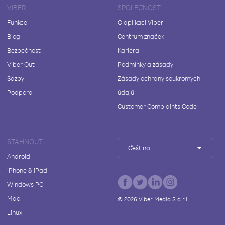
VIBER
SPOLEČNOST
Funkce
O aplikaci Viber
Blog
Centrum značek
Bezpečnost
Kariéra
Viber Out
Podmínky a zásady
Sazby
Zásady ochrany soukromých
Podpora
údajů
Customer Complaints Code
STÁHNOUT
Čeština
Android
iPhone & iPad
Windows PC
Mac
©
2026
Viber Media S.à r.l.
Linux