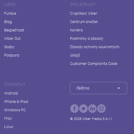
VIBER
SPOLEČNOST
Funkce
O aplikaci Viber
Blog
Centrum značek
Bezpečnost
Kariéra
Viber Out
Podmínky a zásady
Sazby
Zásady ochrany soukromých
Podpora
údajů
Customer Complaints Code
STÁHNOUT
Čeština
Android
iPhone & iPad
Windows PC
Mac
©
2026
Viber Media S.à r.l.
Linux