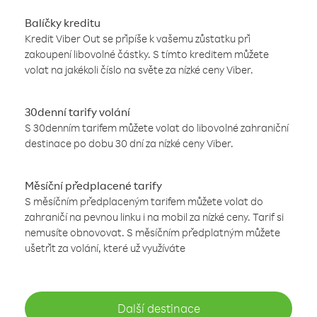
Balíčky kreditu
Kredit Viber Out se připíše k vašemu zůstatku při
zakoupení libovolné částky. S tímto kreditem můžete
volat na jakékoli číslo na světe za nízké ceny Viber.
30denní tarify volání
S 30denním tarifem můžete volat do libovolné zahraniční
destinace po dobu 30 dní za nízké ceny Viber.
Měsíční předplacené tarify
S měsíčním předplaceným tarifem můžete volat do
zahraničí na pevnou linku i na mobil za nízké ceny. Tarif si
nemusíte obnovovat. S měsíčním předplatným můžete
ušetřit za volání, které už využíváte
Další destinace