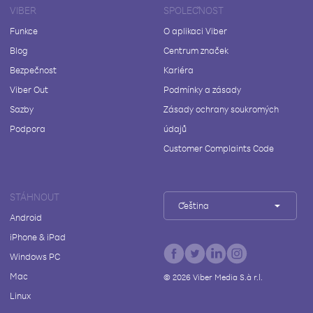
VIBER
SPOLEČNOST
Funkce
O aplikaci Viber
Blog
Centrum značek
Bezpečnost
Kariéra
Viber Out
Podmínky a zásady
Sazby
Zásady ochrany soukromých
Podpora
údajů
Customer Complaints Code
STÁHNOUT
Čeština
Android
iPhone & iPad
Windows PC
Mac
©
2026
Viber Media S.à r.l.
Linux