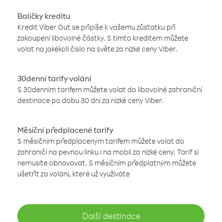
Balíčky kreditu
Kredit Viber Out se připíše k vašemu zůstatku při
zakoupení libovolné částky. S tímto kreditem můžete
volat na jakékoli číslo na světe za nízké ceny Viber.
30denní tarify volání
S 30denním tarifem můžete volat do libovolné zahraniční
destinace po dobu 30 dní za nízké ceny Viber.
Měsíční předplacené tarify
S měsíčním předplaceným tarifem můžete volat do
zahraničí na pevnou linku i na mobil za nízké ceny. Tarif si
nemusíte obnovovat. S měsíčním předplatným můžete
ušetřit za volání, které už využíváte
Další destinace