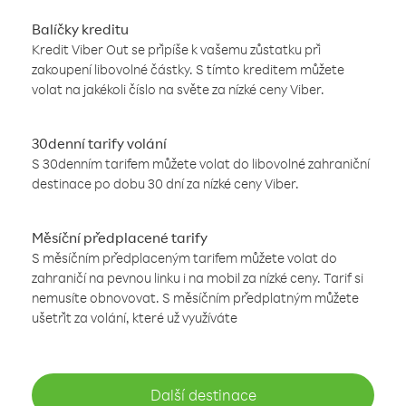
Balíčky kreditu
Kredit Viber Out se připíše k vašemu zůstatku při
zakoupení libovolné částky. S tímto kreditem můžete
volat na jakékoli číslo na světe za nízké ceny Viber.
30denní tarify volání
S 30denním tarifem můžete volat do libovolné zahraniční
destinace po dobu 30 dní za nízké ceny Viber.
Měsíční předplacené tarify
S měsíčním předplaceným tarifem můžete volat do
zahraničí na pevnou linku i na mobil za nízké ceny. Tarif si
nemusíte obnovovat. S měsíčním předplatným můžete
ušetřit za volání, které už využíváte
Další destinace