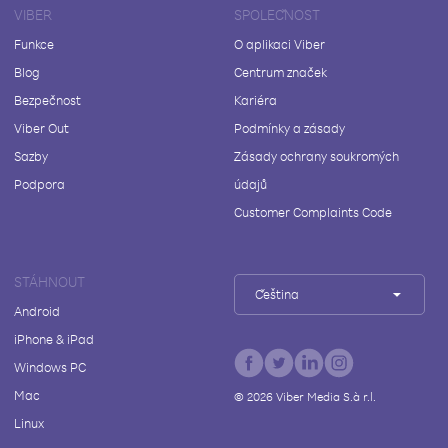
VIBER
SPOLEČNOST
Funkce
O aplikaci Viber
Blog
Centrum značek
Bezpečnost
Kariéra
Viber Out
Podmínky a zásady
Sazby
Zásady ochrany soukromých
Podpora
údajů
Customer Complaints Code
STÁHNOUT
Čeština
Android
iPhone & iPad
Windows PC
Mac
©
2026
Viber Media S.à r.l.
Linux