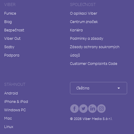
VIBER
SPOLEČNOST
Funkce
O aplikaci Viber
Blog
Centrum značek
Bezpečnost
Kariéra
Viber Out
Podmínky a zásady
Sazby
Zásady ochrany soukromých
Podpora
údajů
Customer Complaints Code
STÁHNOUT
Čeština
Android
iPhone & iPad
Windows PC
Mac
©
2026
Viber Media S.à r.l.
Linux