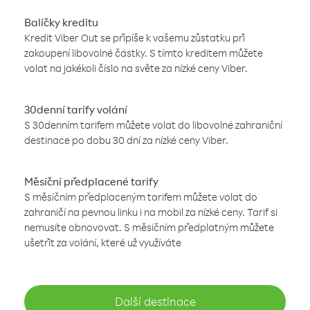
Balíčky kreditu
Kredit Viber Out se připíše k vašemu zůstatku při
zakoupení libovolné částky. S tímto kreditem můžete
volat na jakékoli číslo na světe za nízké ceny Viber.
30denní tarify volání
S 30denním tarifem můžete volat do libovolné zahraniční
destinace po dobu 30 dní za nízké ceny Viber.
Měsíční předplacené tarify
S měsíčním předplaceným tarifem můžete volat do
zahraničí na pevnou linku i na mobil za nízké ceny. Tarif si
nemusíte obnovovat. S měsíčním předplatným můžete
ušetřit za volání, které už využíváte
Další destinace