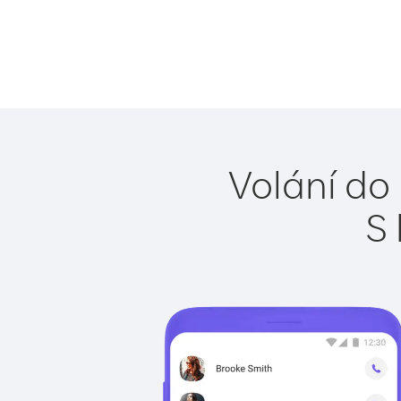
Volání do
S 