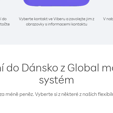
í do
Vyberte kontakt ve Viberu a zavolejte jim z
V nab
ytočte
obrazovky s informacemi kontaktu
í do Dánsko z Global mo
systém
 za méně peněz. Vyberte si z některé z našich flexibi