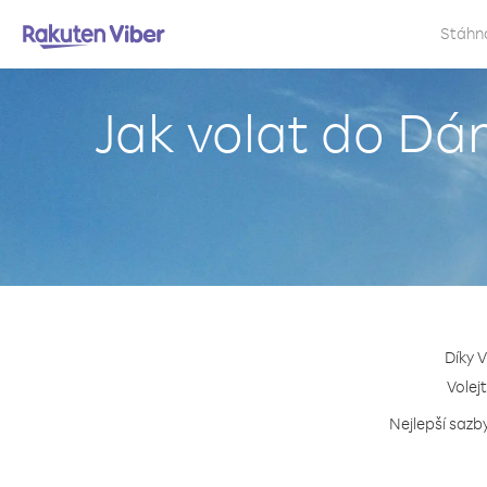
Stáhn
Jak volat do Dán
Díky V
Volej
Nejlepší sazb