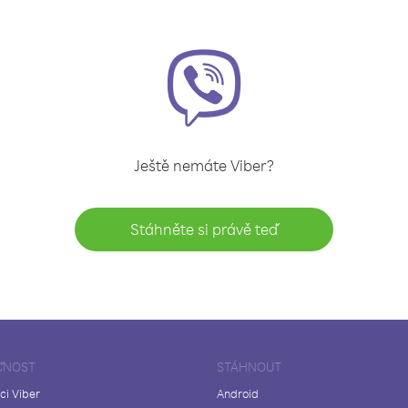
Ještě nemáte Viber?
Stáhněte si právě teď
ČNOST
STÁHNOUT
ci Viber
Android