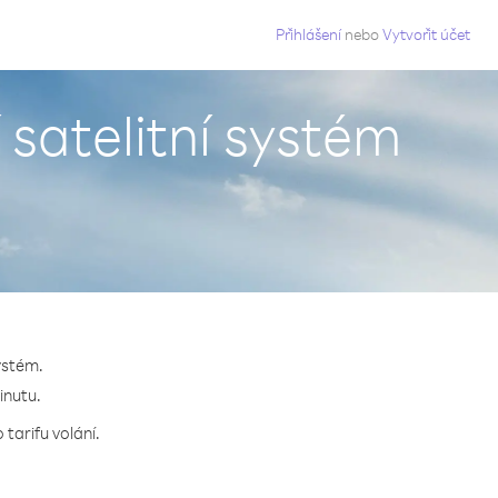
g
Přihlášení
nebo
Vytvořit účet
 satelitní systém
systém.
inutu.
tarifu volání.