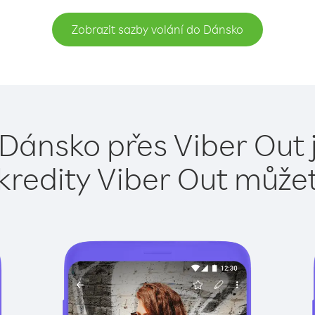
Zobrazit sazby volání do Dánsko
 Dánsko přes Viber Out 
kredity Viber Out může