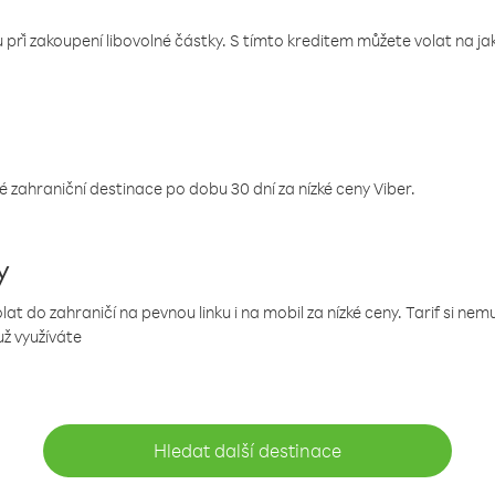
 při zakoupení libovolné částky. S tímto kreditem můžete volat na jaké
 zahraniční destinace po dobu 30 dní za nízké ceny Viber.
y
 do zahraničí na pevnou linku i na mobil za nízké ceny. Tarif si ne
už využíváte
Hledat další destinace