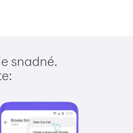
je snadné.
te: