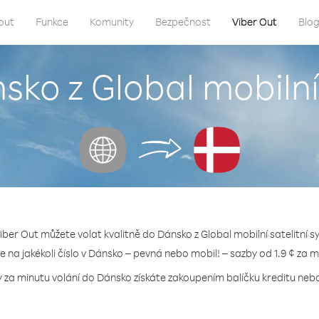
out
Funkce
Komunity
Bezpečnost
Viber Out
Blo
sko z Global mobilní
iber Out můžete volat kvalitně do Dánsko z Global mobilní satelitní 
te na jakékoli číslo v Dánsko – pevná nebo mobil! – sazby od 1.9 ¢ za m
y za minutu volání do Dánsko získáte zakoupením balíčku kreditu nebo 