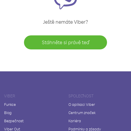
Ještě nemáte Viber?
Stáhněte si právě teď
VIBER
SPOLEČNOST
Funkce
O aplikaci Viber
Blog
Centrum značek
Bezpečnost
Kariéra
Viber Out
Podmínky a zásady