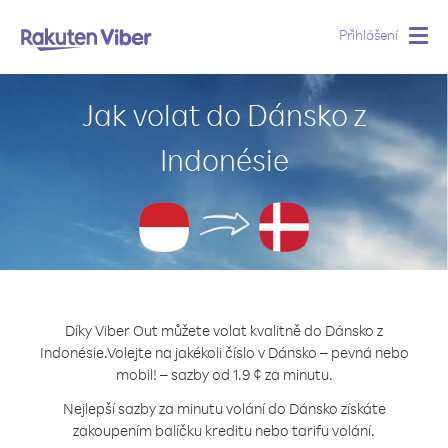
Přihlášení
Togg
navig
Jak volat do Dánsko z
Indonésie
Díky Viber Out můžete volat kvalitně do Dánsko z
Indonésie.
Volejte na jakékoli číslo v Dánsko – pevná nebo
mobil! – sazby od 1.9 ¢ za minutu.
Nejlepší sazby za minutu volání do Dánsko získáte
zakoupením balíčku kreditu nebo tarifu volání.