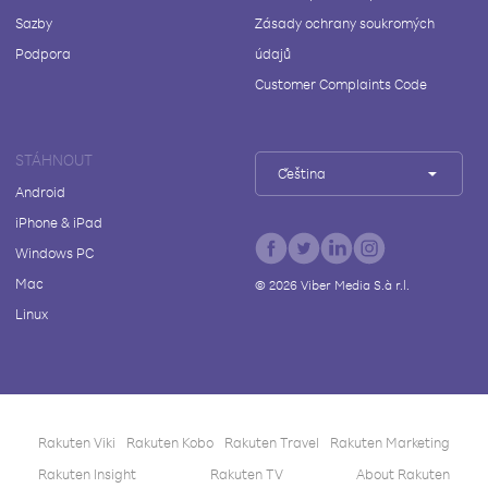
Sazby
Zásady ochrany soukromých
Podpora
údajů
Customer Complaints Code
STÁHNOUT
Čeština
Android
iPhone & iPad
Windows PC
Mac
©
2026
Viber Media S.à r.l.
Linux
Rakuten Viki
Rakuten Kobo
Rakuten Travel
Rakuten Marketing
Rakuten Insight
Rakuten TV
About Rakuten