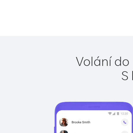
Volání do
S 