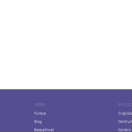
VIBER
SPOLE
Funkce
O aplika
Blog
Centrum
Bezpečnost
Kariéra