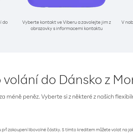
í do
Vyberte kontakt ve Viberu a zavolejte jim z
V nab
obrazovky s informacemi kontaktu
o volání do Dánsko z Mo
 za méně peněz. Vyberte si z některé z našich flexibi
 při zakoupení libovolné částky. S tímto kreditem můžete volat na jaké