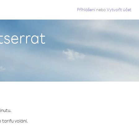
g
Přihlášení
nebo
Vytvořit účet
tserrat
inutu.
tarifu volání.