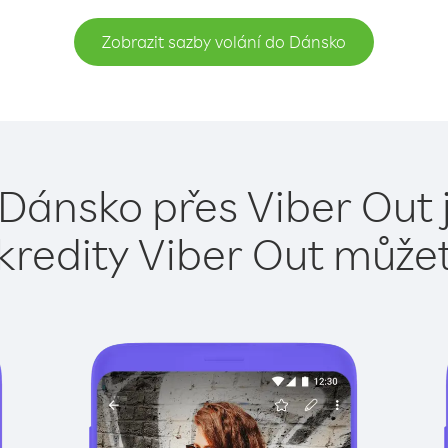
Zobrazit sazby volání do Dánsko
 Dánsko přes Viber Out 
kredity Viber Out může