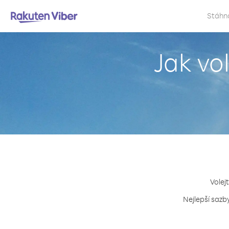
Stáhn
Jak vo
Volej
Nejlepší sazb