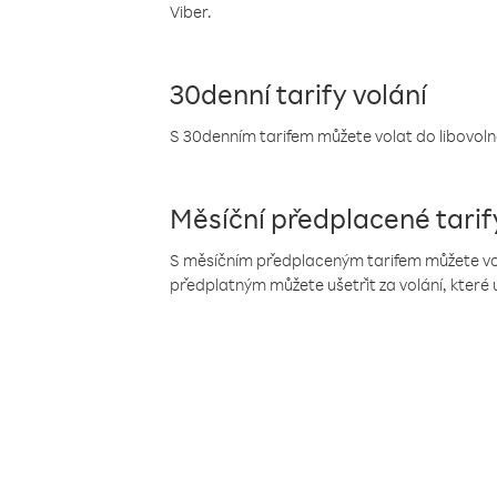
Viber.
30denní tarify volání
S 30denním tarifem můžete volat do libovolné
Měsíční předplacené tarif
S měsíčním předplaceným tarifem můžete volat
předplatným můžete ušetřit za volání, které 