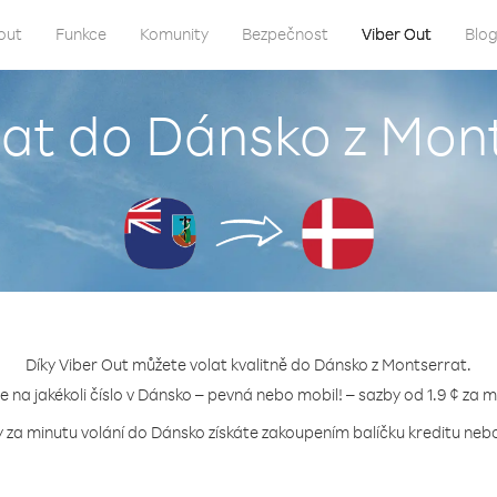
out
Funkce
Komunity
Bezpečnost
Viber Out
Blo
lat do Dánsko z Mon
Díky Viber Out můžete volat kvalitně do Dánsko z Montserrat.
te na jakékoli číslo v Dánsko – pevná nebo mobil! – sazby od 1.9 ¢ za m
y za minutu volání do Dánsko získáte zakoupením balíčku kreditu nebo 