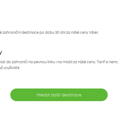
 zahraniční destinace po dobu 30 dní za nízké ceny Viber.
y
 do zahraničí na pevnou linku i na mobil za nízké ceny. Tarif si ne
už využíváte
Hledat další destinace