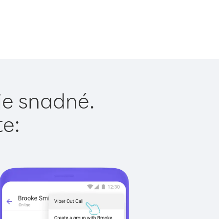
je snadné.
te: