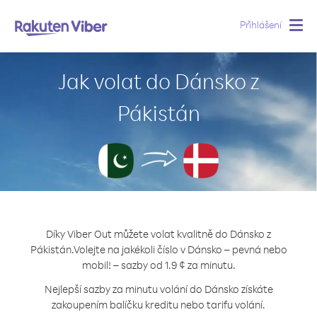
Přihlášení
Togg
navig
Jak volat do Dánsko z
Pákistán
Díky Viber Out můžete volat kvalitně do Dánsko z
Pákistán.
Volejte na jakékoli číslo v Dánsko – pevná nebo
mobil! – sazby od 1.9 ¢ za minutu.
Nejlepší sazby za minutu volání do Dánsko získáte
zakoupením balíčku kreditu nebo tarifu volání.