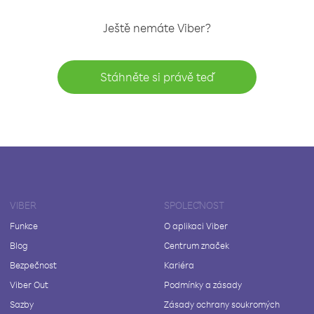
Ještě nemáte Viber?
Stáhněte si právě teď
VIBER
SPOLEČNOST
Funkce
O aplikaci Viber
Blog
Centrum značek
Bezpečnost
Kariéra
Viber Out
Podmínky a zásady
Sazby
Zásady ochrany soukromých