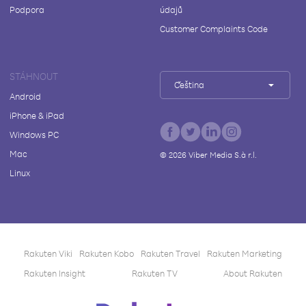
Podpora
údajů
Customer Complaints Code
STÁHNOUT
Čeština
Android
iPhone & iPad
Windows PC
Mac
©
2026
Viber Media S.à r.l.
Linux
Rakuten Viki
Rakuten Kobo
Rakuten Travel
Rakuten Marketing
Rakuten Insight
Rakuten TV
About Rakuten