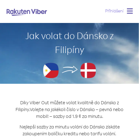
Přihlášení
Togg
navig
Jak volat do Dánsko z
Filipíny
Díky Viber Out můžete volat kvalitně do Dánsko z
Filipíny.
Volejte na jakékoli číslo v Dánsko – pevná nebo
mobil! – sazby od 1.9 ¢ za minutu.
Nejlepší sazby za minutu volání do Dánsko získáte
zakoupením balíčku kreditu nebo tarifu volání.