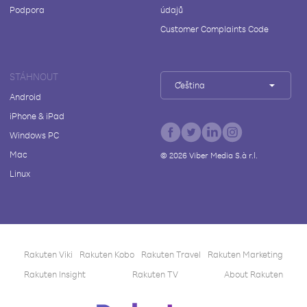
Podpora
údajů
Customer Complaints Code
STÁHNOUT
Čeština
Android
iPhone & iPad
Windows PC
Mac
©
2026
Viber Media S.à r.l.
Linux
Rakuten Viki
Rakuten Kobo
Rakuten Travel
Rakuten Marketing
Rakuten Insight
Rakuten TV
About Rakuten