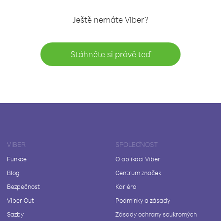
Ještě nemáte Viber?
Stáhněte si právě teď
VIBER
SPOLEČNOST
Funkce
O aplikaci Viber
Blog
Centrum značek
Bezpečnost
Kariéra
Viber Out
Podmínky a zásady
Sazby
Zásady ochrany soukromých