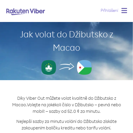
Přihlášení
Togg
navig
Jak volat do Džibutsko z
Macao
Díky Viber Out můžete volat kvalitně do Džibutsko z
Macao.
Volejte na jakékoli číslo v Džibutsko – pevná nebo
mobil! – sazby od 52.0 ¢ za minutu.
Nejlepší sazby za minutu volání do Džibutsko získáte
zakoupením balíčku kreditu nebo tarifu volání.