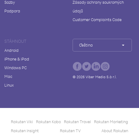
Sazby
Zásady ochrany soukromých
Podpora
údajů
Customer Complaints Code
STÁHNOUT
Čeština
Android
iPhone & iPad
Windows PC
Mac
©
2026
Viber Media S.à r.l.
Linux
Rakuten Viki
Rakuten Kobo
Rakuten Travel
Rakuten Marketing
Rakuten Insight
Rakuten TV
About Rakuten