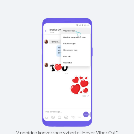
V nabídce konverzace vyberte „Hovor Viber Out“