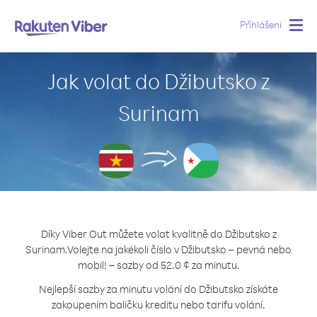
Přihlášení
Togg
navig
Jak volat do Džibutsko z
Surinam
Díky Viber Out můžete volat kvalitně do Džibutsko z
Surinam.
Volejte na jakékoli číslo v Džibutsko – pevná nebo
mobil! – sazby od 52.0 ¢ za minutu.
Nejlepší sazby za minutu volání do Džibutsko získáte
zakoupením balíčku kreditu nebo tarifu volání.