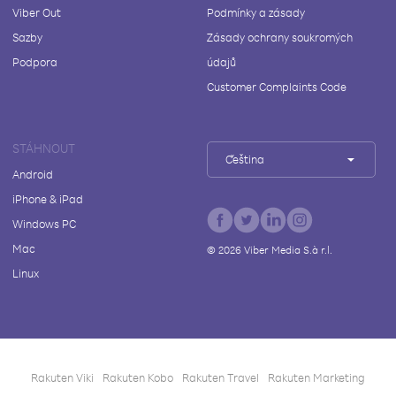
Viber Out
Podmínky a zásady
Sazby
Zásady ochrany soukromých
Podpora
údajů
Customer Complaints Code
STÁHNOUT
Čeština
Android
iPhone & iPad
Windows PC
Mac
©
2026
Viber Media S.à r.l.
Linux
Rakuten Viki
Rakuten Kobo
Rakuten Travel
Rakuten Marketing