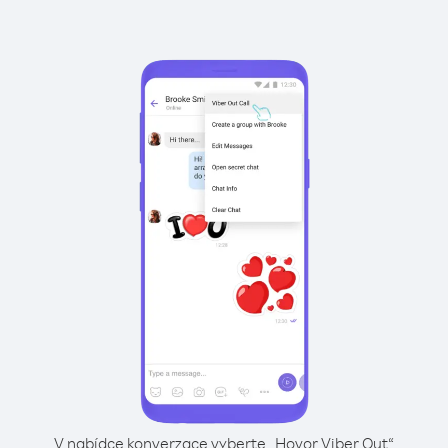
V nabídce konverzace vyberte „Hovor Viber Out“