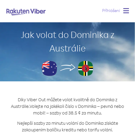
Přihlášení
Togg
navig
Jak volat do Dominika z
Austrálie
Díky Viber Out můžete volat kvalitně do Dominika z
Austrálie.
Volejte na jakékoli číslo v Dominika – pevná nebo
mobil! – sazby od 38.5 ¢ za minutu.
Nejlepší sazby za minutu volání do Dominika získáte
zakoupením balíčku kreditu nebo tarifu volání.