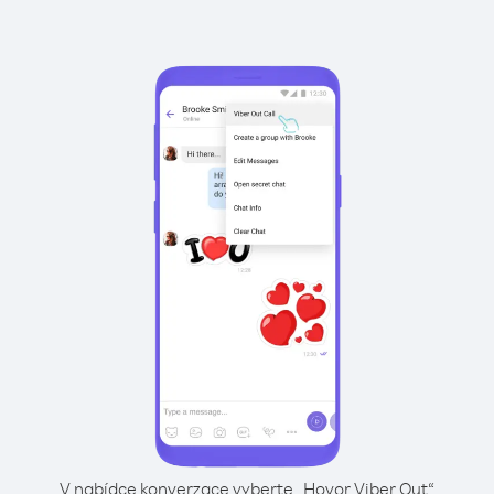
V nabídce konverzace vyberte „Hovor Viber Out“