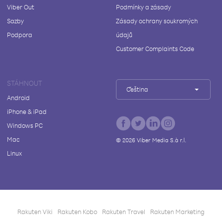
Viber Out
Podmínky a zásady
Sazby
Zásady ochrany soukromých
Podpora
údajů
Customer Complaints Code
STÁHNOUT
Čeština
Android
iPhone & iPad
Windows PC
Mac
©
2026
Viber Media S.à r.l.
Linux
Rakuten Viki
Rakuten Kobo
Rakuten Travel
Rakuten Marketing