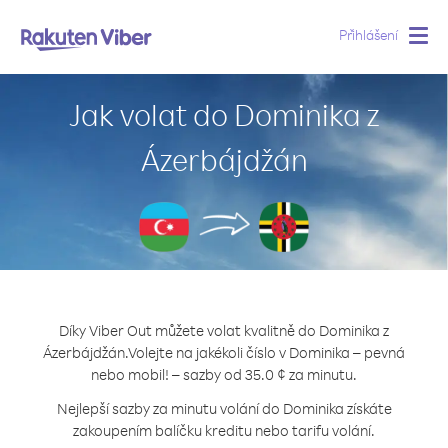
Přihlášení
Togg
navig
Jak volat do Dominika z
Ázerbájdžán
Díky Viber Out můžete volat kvalitně do Dominika z
Ázerbájdžán.
Volejte na jakékoli číslo v Dominika – pevná
nebo mobil! – sazby od 35.0 ¢ za minutu.
Nejlepší sazby za minutu volání do Dominika získáte
zakoupením balíčku kreditu nebo tarifu volání.