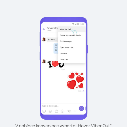
V nabídce konverzace vyberte „Hovor Viber Out“