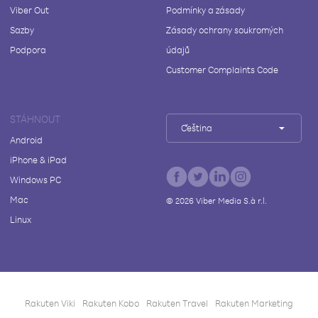
Viber Out
Podmínky a zásady
Sazby
Zásady ochrany soukromých
Podpora
údajů
Customer Complaints Code
STÁHNOUT
Čeština
Android
iPhone & iPad
Windows PC
Mac
©
2026
Viber Media S.à r.l.
Linux
Rakuten Viki
Rakuten Kobo
Rakuten Travel
Rakuten Marketing