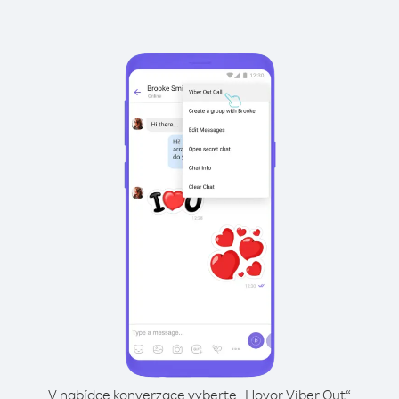
V nabídce konverzace vyberte „Hovor Viber Out“