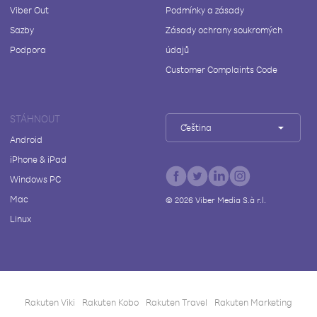
Viber Out
Podmínky a zásady
Sazby
Zásady ochrany soukromých
Podpora
údajů
Customer Complaints Code
STÁHNOUT
Čeština
Android
iPhone & iPad
Windows PC
Mac
©
2026
Viber Media S.à r.l.
Linux
Rakuten Viki
Rakuten Kobo
Rakuten Travel
Rakuten Marketing