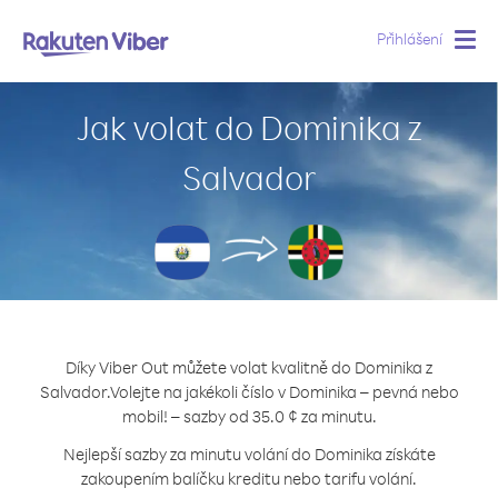
Přihlášení
Togg
navig
Jak volat do Dominika z
Salvador
Díky Viber Out můžete volat kvalitně do Dominika z
Salvador.
Volejte na jakékoli číslo v Dominika – pevná nebo
mobil! – sazby od 35.0 ¢ za minutu.
Nejlepší sazby za minutu volání do Dominika získáte
zakoupením balíčku kreditu nebo tarifu volání.