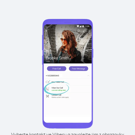
Vyberte kontakt ve Viberu a zavolejte jim z obrazovky