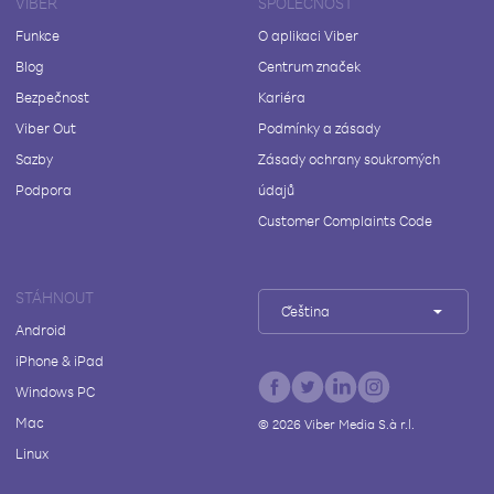
VIBER
SPOLEČNOST
Funkce
O aplikaci Viber
Blog
Centrum značek
Bezpečnost
Kariéra
Viber Out
Podmínky a zásady
Sazby
Zásady ochrany soukromých
Podpora
údajů
Customer Complaints Code
STÁHNOUT
Čeština
Android
iPhone & iPad
Windows PC
Mac
©
2026
Viber Media S.à r.l.
Linux