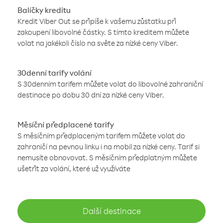
Balíčky kreditu
Kredit Viber Out se připíše k vašemu zůstatku při
zakoupení libovolné částky. S tímto kreditem můžete
volat na jakékoli číslo na světe za nízké ceny Viber.
30denní tarify volání
S 30denním tarifem můžete volat do libovolné zahraniční
destinace po dobu 30 dní za nízké ceny Viber.
Měsíční předplacené tarify
S měsíčním předplaceným tarifem můžete volat do
zahraničí na pevnou linku i na mobil za nízké ceny. Tarif si
nemusíte obnovovat. S měsíčním předplatným můžete
ušetřit za volání, které už využíváte
Další destinace