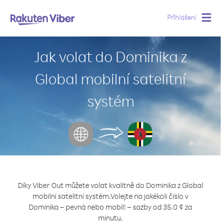
Přihlášení
Togg
navig
Jak volat do Dominika z
Global mobilní satelitní
systém
Díky Viber Out můžete volat kvalitně do Dominika z Global
mobilní satelitní systém.
Volejte na jakékoli číslo v
Dominika – pevná nebo mobil! – sazby od 35.0 ¢ za
minutu.