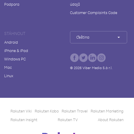
Podpora
údajů
Customer Complaints Code
STÁHNOUT
Čeština
Android
iPhone & iPad
Windows PC
Mac
©
2026
Viber Media S.à r.l.
Linux
Rakuten Viki
Rakuten Kobo
Rakuten Travel
Rakuten Marketing
Rakuten Insight
Rakuten TV
About Rakuten