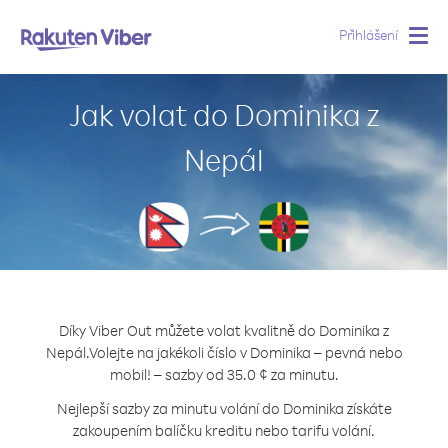
Přihlášení
Togg
navig
Jak volat do Dominika z
Nepál
Díky Viber Out můžete volat kvalitně do Dominika z
Nepál.
Volejte na jakékoli číslo v Dominika – pevná nebo
mobil! – sazby od 35.0 ¢ za minutu.
Nejlepší sazby za minutu volání do Dominika získáte
zakoupením balíčku kreditu nebo tarifu volání.