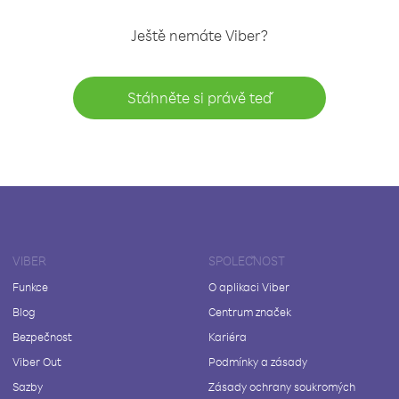
Ještě nemáte Viber?
Stáhněte si právě teď
VIBER
SPOLEČNOST
Funkce
O aplikaci Viber
Blog
Centrum značek
Bezpečnost
Kariéra
Viber Out
Podmínky a zásady
Sazby
Zásady ochrany soukromých