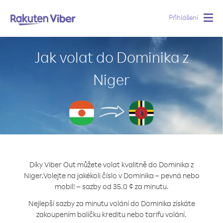
Přihlášení
Togg
navig
Jak volat do Dominika z
Niger
Díky Viber Out můžete volat kvalitně do Dominika z
Niger.
Volejte na jakékoli číslo v Dominika – pevná nebo
mobil! – sazby od 35.0 ¢ za minutu.
Nejlepší sazby za minutu volání do Dominika získáte
zakoupením balíčku kreditu nebo tarifu volání.