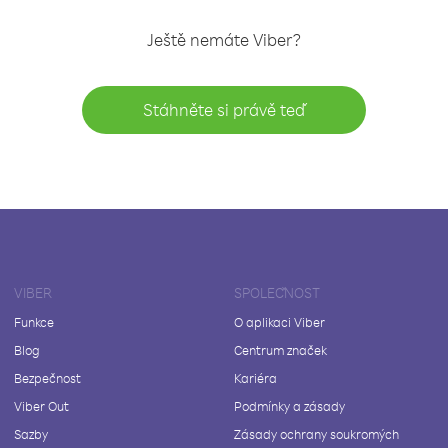
Ještě nemáte Viber?
Stáhněte si právě teď
VIBER
SPOLEČNOST
Funkce
O aplikaci Viber
Blog
Centrum značek
Bezpečnost
Kariéra
Viber Out
Podmínky a zásady
Sazby
Zásady ochrany soukromých