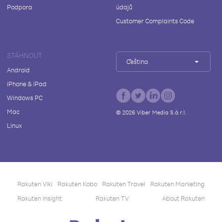
Podpora
údajů
Customer Complaints Code
STÁHNOUT
Čeština
Android
iPhone & iPad
Windows PC
Mac
©
2026
Viber Media S.à r.l.
Linux
Rakuten Viki
Rakuten Kobo
Rakuten Travel
Rakuten Marketing
Rakuten Insight
Rakuten TV
About Rakuten