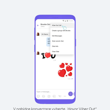
V nabídce konverzace vyberte „Hovor Viber Out“