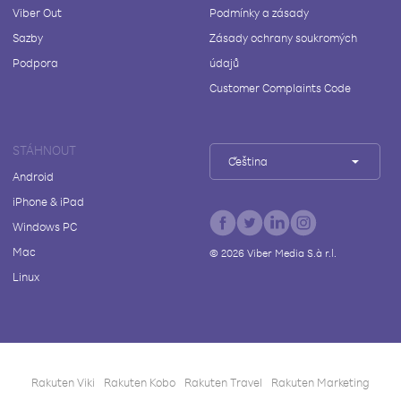
Viber Out
Podmínky a zásady
Sazby
Zásady ochrany soukromých
Podpora
údajů
Customer Complaints Code
STÁHNOUT
Čeština
Android
iPhone & iPad
Windows PC
Mac
©
2026
Viber Media S.à r.l.
Linux
Rakuten Viki
Rakuten Kobo
Rakuten Travel
Rakuten Marketing