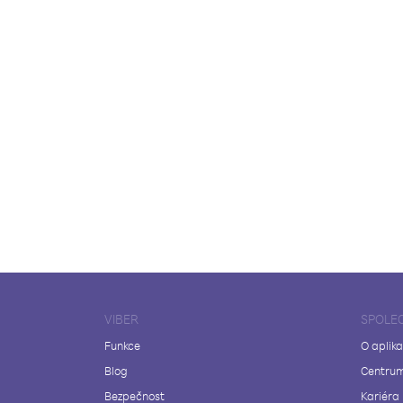
VIBER
SPOLE
Funkce
O aplika
Blog
Centrum
Bezpečnost
Kariéra