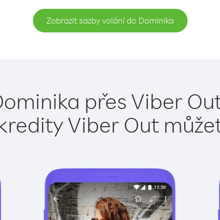
Zobrazit sazby volání do Dominika
Dominika přes Viber Out
kredity Viber Out může