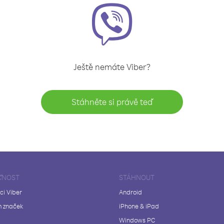
Ještě nemáte Viber?
Stáhněte si právě teď
ČNOST
STÁHNOUT
ci Viber
Android
 značek
iPhone & iPad
Windows PC