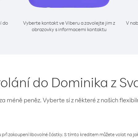
í do
Vyberte kontakt ve Viberu a zavolejte jim z
V nab
obrazovky s informacemi kontaktu
volání do Dominika z Sv
 za méně peněz. Vyberte si z některé z našich flexibi
 při zakoupení libovolné částky. S tímto kreditem můžete volat na jaké