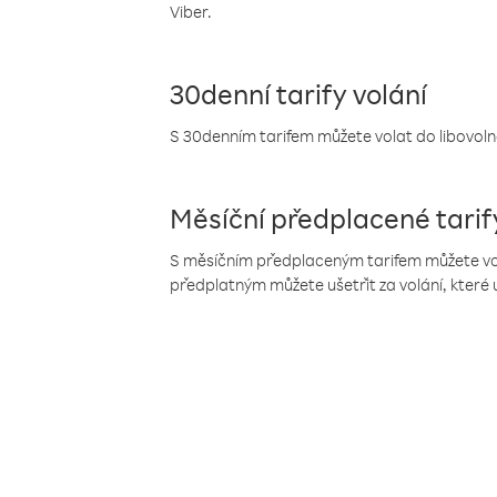
Viber.
30denní tarify volání
S 30denním tarifem můžete volat do libovolné
Měsíční předplacené tarif
S měsíčním předplaceným tarifem můžete volat
předplatným můžete ušetřit za volání, které 