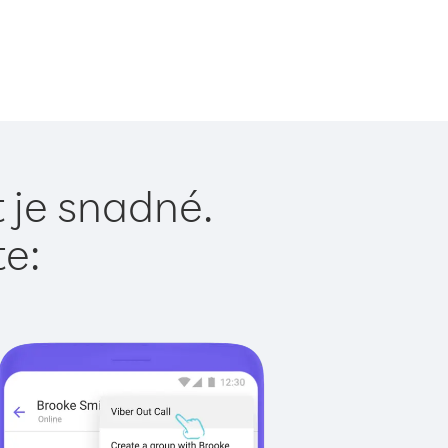
 je snadné.
te: