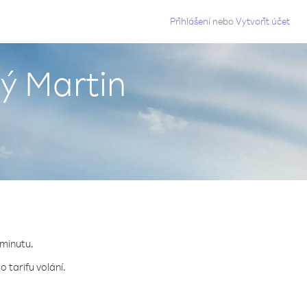
g
Přihlášení
nebo
Vytvořit účet
tý Martin
 minutu.
 tarifu volání.