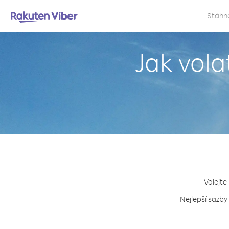
Stáhn
Jak vola
Volejte
Nejlepší sazby