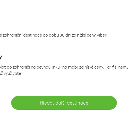
 zahraniční destinace po dobu 30 dní za nízké ceny Viber.
y
 do zahraničí na pevnou linku i na mobil za nízké ceny. Tarif si ne
už využíváte
Hledat další destinace