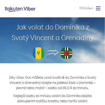
Přihlášení
Togg
navig
Jak volat do Dominika z
Svatý Vincent a Grenadiny
Díky Viber Out můžete volat kvalitně do Dominika z Svatý
Vincent a Grenadiny.
Volejte na jakékoli číslo v Dominika –
pevná nebo mobil! – sazby od 35.0 ¢ za minutu.
Nejlepší sazby za minutu volání do Dominika získáte
zakoupením balíčku kreditu nebo tarifu volání.