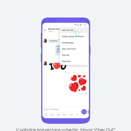
V nabídce konverzace vyberte „Hovor Viber Out“