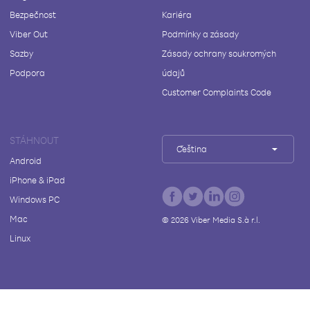
Bezpečnost
Kariéra
Viber Out
Podmínky a zásady
Sazby
Zásady ochrany soukromých
Podpora
údajů
Customer Complaints Code
STÁHNOUT
Čeština
Android
iPhone & iPad
Windows PC
Mac
©
2026
Viber Media S.à r.l.
Linux