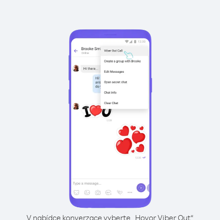
V nabídce konverzace vyberte „Hovor Viber Out“