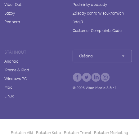
Viber Out
Podmínky a zásady
Sazby
Zásady ochrany soukromých
Podpora
údajů
Customer Complaints Code
STÁHNOUT
Čeština
Android
iPhone & iPad
Windows PC
Mac
©
2026
Viber Media S.à r.l.
Linux
Rakuten Viki
Rakuten Kobo
Rakuten Travel
Rakuten Marketing