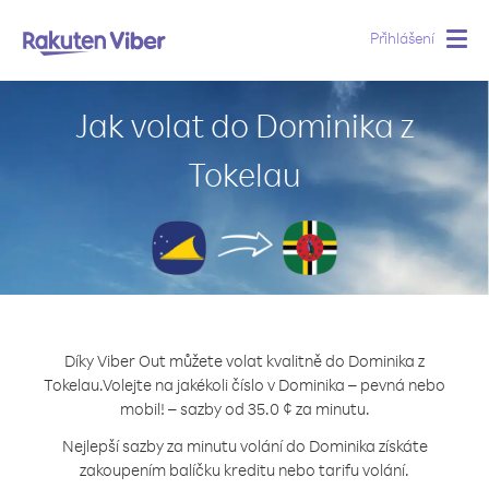
Přihlášení
Togg
navig
Jak volat do Dominika z
Tokelau
Díky Viber Out můžete volat kvalitně do Dominika z
Tokelau.
Volejte na jakékoli číslo v Dominika – pevná nebo
mobil! – sazby od 35.0 ¢ za minutu.
Nejlepší sazby za minutu volání do Dominika získáte
zakoupením balíčku kreditu nebo tarifu volání.