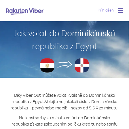
Přihlášení
Togg
navig
Jak volat do Dominikánská
republika z Egypt
Díky Viber Out můžete volat kvalitně do Dominikánská
republika z Egypt.
Volejte na jakékoli číslo v Dominikánská
republika – pevná nebo mobil! – sazby od 5.5 ¢ za minutu.
Nejlepší sazby za minutu volání do Dominikánská
republika získáte zakoupením balíčku kreditu nebo tarifu