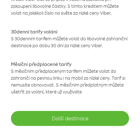
zakoupení libovolné částky. S tímto kreditem můžete
volat na jakékoli číslo na světe za nízké ceny Viber.
30denní tarify volání
S 30denním tarifem můžete volat do libovolné zahraniční
destinace po dobu 30 dní za nízké ceny Viber.
Měsíční předplacené tarify
S měsíčním předplaceným tarifem můžete volat do
zahraničí na pevnou linku i na mobil za nízké ceny. Tarif si
nemusíte obnovovat. S měsíčním předplatným můžete
ušetřit za volání, které už využíváte
Další destinace