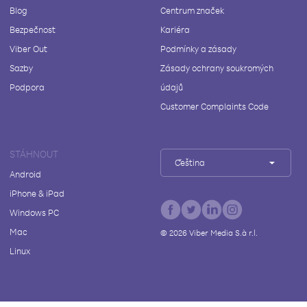
Blog
Centrum značek
Bezpečnost
Kariéra
Viber Out
Podmínky a zásady
Sazby
Zásady ochrany soukromých
Podpora
údajů
Customer Complaints Code
STÁHNOUT
Čeština
Android
iPhone & iPad
Windows PC
Mac
©
2026
Viber Media S.à r.l.
Linux