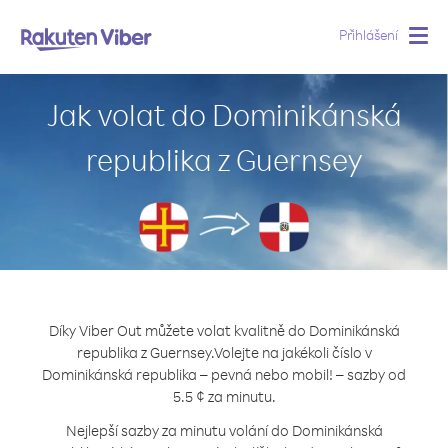
Přihlášení
Togg
navig
Jak volat do Dominikánská
republika z Guernsey
Díky Viber Out můžete volat kvalitně do Dominikánská
republika z Guernsey.
Volejte na jakékoli číslo v
Dominikánská republika – pevná nebo mobil! – sazby od
5.5 ¢ za minutu.
Nejlepší sazby za minutu volání do Dominikánská