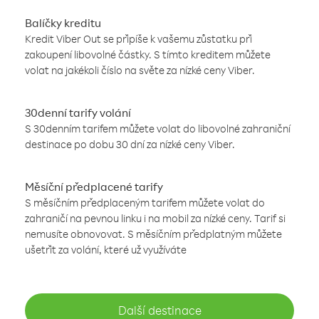
Balíčky kreditu
Kredit Viber Out se připíše k vašemu zůstatku při
zakoupení libovolné částky. S tímto kreditem můžete
volat na jakékoli číslo na světe za nízké ceny Viber.
30denní tarify volání
S 30denním tarifem můžete volat do libovolné zahraniční
destinace po dobu 30 dní za nízké ceny Viber.
Měsíční předplacené tarify
S měsíčním předplaceným tarifem můžete volat do
zahraničí na pevnou linku i na mobil za nízké ceny. Tarif si
nemusíte obnovovat. S měsíčním předplatným můžete
ušetřit za volání, které už využíváte
Další destinace