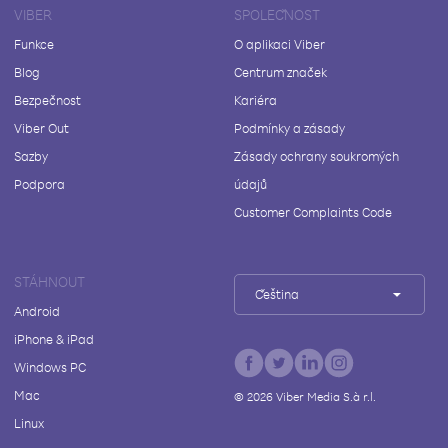
VIBER
SPOLEČNOST
Funkce
O aplikaci Viber
Blog
Centrum značek
Bezpečnost
Kariéra
Viber Out
Podmínky a zásady
Sazby
Zásady ochrany soukromých
Podpora
údajů
Customer Complaints Code
STÁHNOUT
Čeština
Android
iPhone & iPad
Windows PC
Mac
©
2026
Viber Media S.à r.l.
Linux