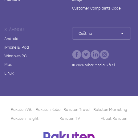
Customer Complaints Code
STÁHNOUT
Čeština
Android
iPhone & iPad
Windows PC
Mac
©
2026
Viber Media S.à r.l.
Linux
Rakuten Viki
Rakuten Kobo
Rakuten Travel
Rakuten Marketing
Rakuten Insight
Rakuten TV
About Rakuten