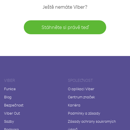
Ještě nemáte Viber?
Stáhněte si právě teď
VIBER
SPOLEČNOST
Funkce
O aplikaci Viber
Blog
Centrum značek
Bezpečnost
Kariéra
Viber Out
Podmínky a zásady
Sazby
Zásady ochrany soukromých
Podpora
údajů