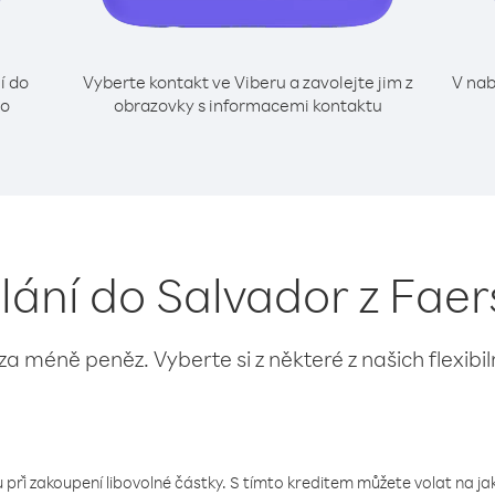
í do
Vyberte kontakt ve Viberu a zavolejte jim z
V nab
lo
obrazovky s informacemi kontaktu
olání do Salvador z Faer
 za méně peněz. Vyberte si z některé z našich flexibi
 při zakoupení libovolné částky. S tímto kreditem můžete volat na jaké