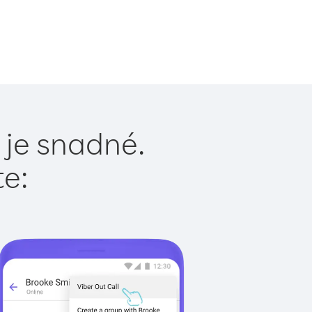
 je snadné.
te: