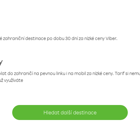
 zahraniční destinace po dobu 30 dní za nízké ceny Viber.
y
 do zahraničí na pevnou linku i na mobil za nízké ceny. Tarif si ne
už využíváte
Hledat další destinace