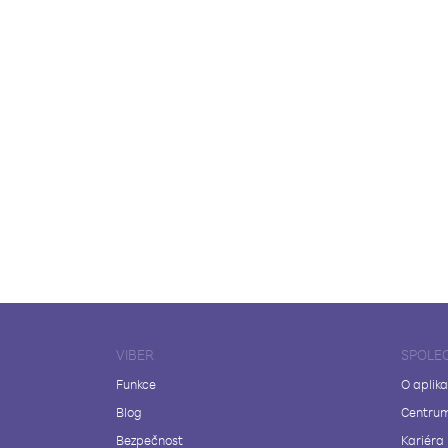
VIBER
SPOLE
Funkce
O aplika
Blog
Centrum
Bezpečnost
Kariéra