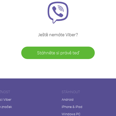
Ještě nemáte Viber?
Stáhněte si právě teď
ČNOST
STÁHNOUT
ci Viber
Android
 značek
iPhone & iPad
Windows PC