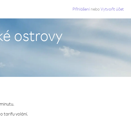
g
Přihlášení
nebo
Vytvořit účet
ké ostrovy
 minutu.
 tarifu volání.