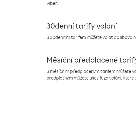
Viber.
30denní tarify volání
S 30denním tarifem můžete volat do libovolné
Měsíční předplacené tarif
S měsíčním předplaceným tarifem můžete volat
předplatným můžete ušetřit za volání, které 