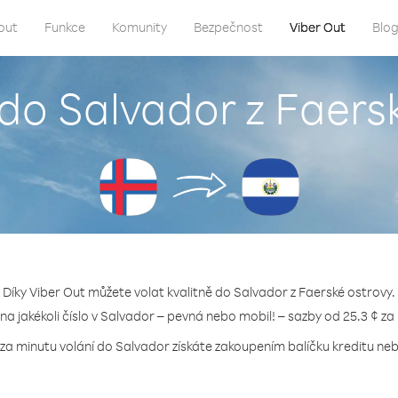
out
Funkce
Komunity
Bezpečnost
Viber Out
Blo
 do Salvador z Faers
Díky Viber Out můžete volat kvalitně do Salvador z Faerské ostrovy.
 na jakékoli číslo v Salvador – pevná nebo mobil! – sazby od 25.3 ¢ za
 za minutu volání do Salvador získáte zakoupením balíčku kreditu nebo