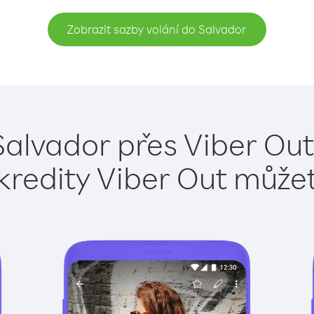
Zobrazit sazby volání do Salvador
Salvador přes Viber Out
kredity Viber Out může