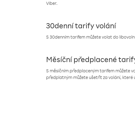
Viber.
30denní tarify volání
S 30denním tarifem můžete volat do libovolné
Měsíční předplacené tarif
S měsíčním předplaceným tarifem můžete volat
předplatným můžete ušetřit za volání, které 