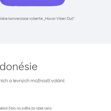
ídce konverzace vyberte „Hovor Viber Out“
ndonésie
lních a levných možností volání:
koli číslo na světe za nízké ceny