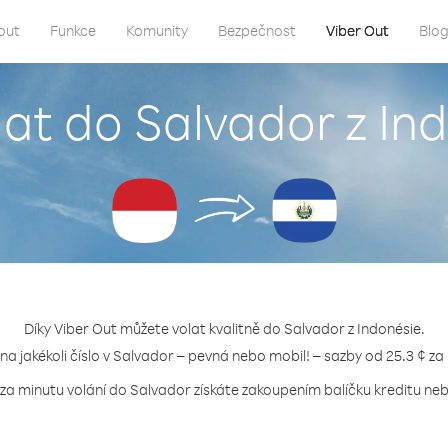
out
Funkce
Komunity
Bezpečnost
Viber Out
Blo
lat do Salvador z In
Díky Viber Out můžete volat kvalitně do Salvador z Indonésie.
 na jakékoli číslo v Salvador – pevná nebo mobil! – sazby od 25.3 ¢ za
 za minutu volání do Salvador získáte zakoupením balíčku kreditu nebo