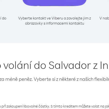
í do
Vyberte kontakt ve Viberu a zavolejte jim z
V nab
obrazovky s informacemi kontaktu
o volání do Salvador z I
 za méně peněz. Vyberte si z některé z našich flexibi
 při zakoupení libovolné částky. S tímto kreditem můžete volat na jaké