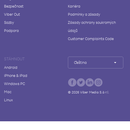
Bezpečnost
Kariéra
Viber Out
Podmínky a zásady
Sazby
Zásady ochrany soukromých
Podpora
údajů
Customer Complaints Code
STÁHNOUT
Čeština
Android
iPhone & iPad
Windows PC
Mac
©
2026
Viber Media S.à r.l.
Linux