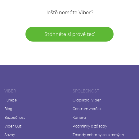
Ještě nemáte Viber?
Stáhněte si právě teď
VIBER
SPOLEČNOST
Funkce
O aplikaci Viber
Blog
Centrum značek
Bezpečnost
Kariéra
Viber Out
Podmínky a zásady
Sazby
Zásady ochrany soukromých