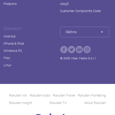
Podpora
údajů
Customer Complaints Code
STÁHNOUT
Čeština
Android
iPhone & iPad
Windows PC
Mac
©
2026
Viber Media S.à r.l.
Linux
Rakuten Viki
Rakuten Kobo
Rakuten Travel
Rakuten Marketing
Rakuten Insight
Rakuten TV
About Rakuten