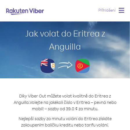
Přihlášení
Togg
navig
Jak volat do Eritrea z
Anguilla
Díky Viber Out můžete volat kvalitně do Eritrea z
Anguilla.
Volejte na jakékoli číslo v Eritrea – pevná nebo
mobil! – sazby od 39.0 ¢ za minutu.
Nejlepší sazby za minutu volání do Eritrea získáte
zakoupením balíčku kreditu nebo tarifu volání.