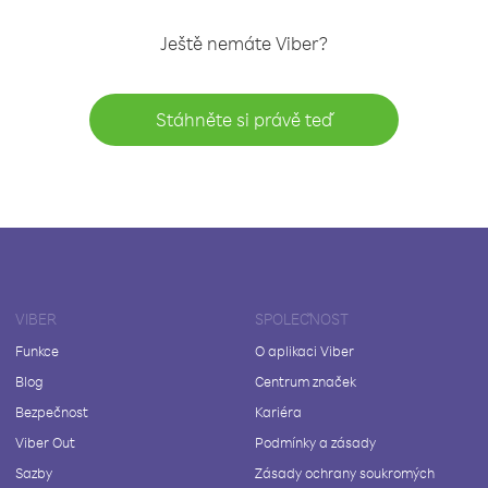
Ještě nemáte Viber?
Stáhněte si právě teď
VIBER
SPOLEČNOST
Funkce
O aplikaci Viber
Blog
Centrum značek
Bezpečnost
Kariéra
Viber Out
Podmínky a zásady
Sazby
Zásady ochrany soukromých