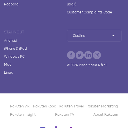
Podpora
údajů
Customer Complaints Code
STÁHNOUT
Čeština
Android
iPhone & iPad
Windows PC
Mac
©
2026
Viber Media S.à r.l.
Linux
Rakuten Viki
Rakuten Kobo
Rakuten Travel
Rakuten Marketing
Rakuten Insight
Rakuten TV
About Rakuten