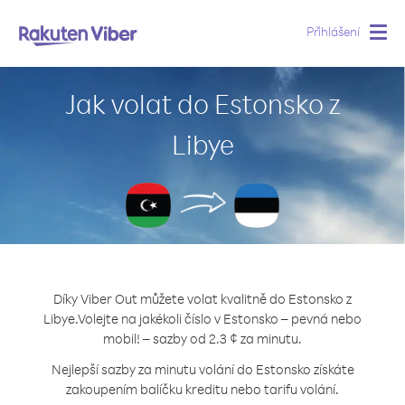
Přihlášení
Togg
navig
Jak volat do Estonsko z
Libye
Díky Viber Out můžete volat kvalitně do Estonsko z
Libye.
Volejte na jakékoli číslo v Estonsko – pevná nebo
mobil! – sazby od 2.3 ¢ za minutu.
Nejlepší sazby za minutu volání do Estonsko získáte
zakoupením balíčku kreditu nebo tarifu volání.