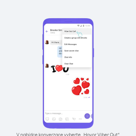
V nabídce konverzace vyberte „Hovor Viber Out“