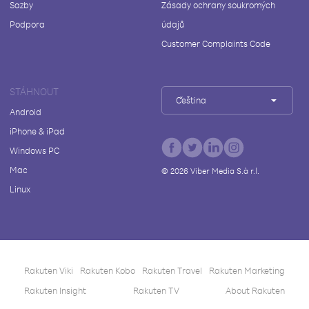
Sazby
Zásady ochrany soukromých
Podpora
údajů
Customer Complaints Code
STÁHNOUT
Čeština
Android
iPhone & iPad
Windows PC
Mac
©
2026
Viber Media S.à r.l.
Linux
Rakuten Viki
Rakuten Kobo
Rakuten Travel
Rakuten Marketing
Rakuten Insight
Rakuten TV
About Rakuten