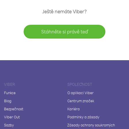
Ještě nemáte Viber?
Stáhněte si právě teď
VIBER
SPOLEČNOST
Funkce
O aplikaci Viber
Blog
Centrum značek
Bezpečnost
Kariéra
Viber Out
Podmínky a zásady
Sazby
Zásady ochrany soukromých