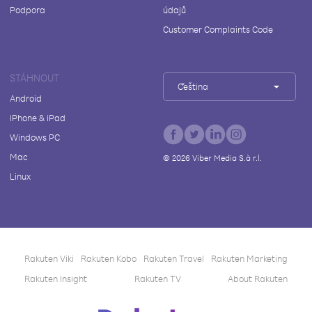
Podpora
údajů
Customer Complaints Code
STÁHNOUT
Čeština
Android
iPhone & iPad
Windows PC
Mac
©
2026
Viber Media S.à r.l.
Linux
Rakuten Viki
Rakuten Kobo
Rakuten Travel
Rakuten Marketing
Rakuten Insight
Rakuten TV
About Rakuten