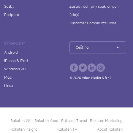
Sazby
Zásady ochrany soukromých
Podpora
údajů
Customer Complaints Code
STÁHNOUT
Čeština
Android
iPhone & iPad
Windows PC
Mac
©
2026
Viber Media S.à r.l.
Linux
Rakuten Viki
Rakuten Kobo
Rakuten Travel
Rakuten Marketing
Rakuten Insight
Rakuten TV
About Rakuten