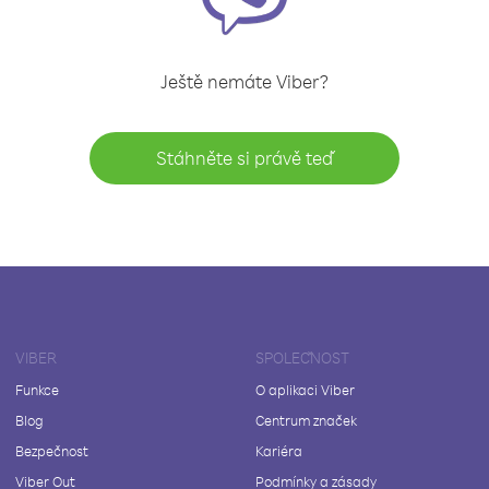
Ještě nemáte Viber?
Stáhněte si právě teď
VIBER
SPOLEČNOST
Funkce
O aplikaci Viber
Blog
Centrum značek
Bezpečnost
Kariéra
Viber Out
Podmínky a zásady