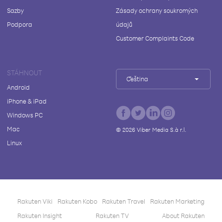
Sazby
Zásady ochrany soukromých
Podpora
údajů
Customer Complaints Code
STÁHNOUT
Čeština
Android
iPhone & iPad
Windows PC
Mac
©
2026
Viber Media S.à r.l.
Linux
Rakuten Viki
Rakuten Kobo
Rakuten Travel
Rakuten Marketing
Rakuten Insight
Rakuten TV
About Rakuten