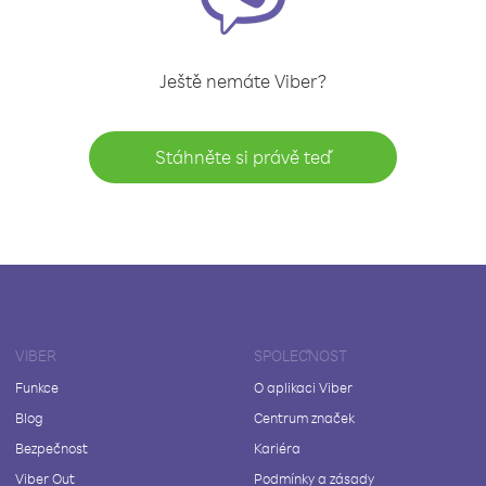
Ještě nemáte Viber?
Stáhněte si právě teď
VIBER
SPOLEČNOST
Funkce
O aplikaci Viber
Blog
Centrum značek
Bezpečnost
Kariéra
Viber Out
Podmínky a zásady