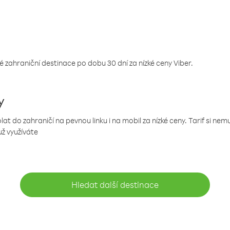
 zahraniční destinace po dobu 30 dní za nízké ceny Viber.
y
 do zahraničí na pevnou linku i na mobil za nízké ceny. Tarif si ne
už využíváte
Hledat další destinace