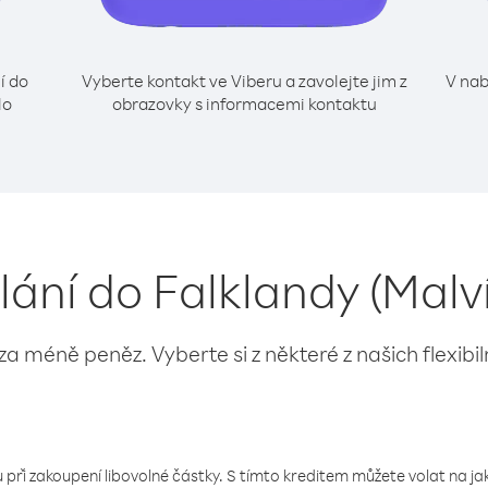
í do
Vyberte kontakt ve Viberu a zavolejte jim z
V nab
lo
obrazovky s informacemi kontaktu
lání do Falklandy (Malví
 za méně peněz. Vyberte si z některé z našich flexibi
 při zakoupení libovolné částky. S tímto kreditem můžete volat na jaké