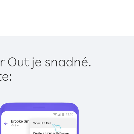
r Out je snadné.
te: