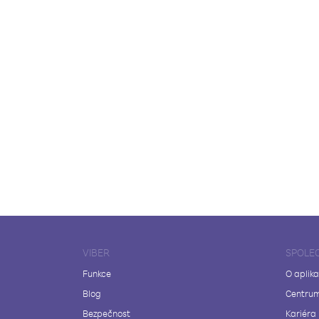
VIBER
SPOLE
Funkce
O aplika
Blog
Centrum
Bezpečnost
Kariéra