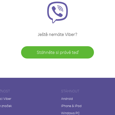
Ještě nemáte Viber?
Stáhněte si právě teď
ČNOST
STÁHNOUT
ci Viber
Android
 značek
iPhone & iPad
Windows PC