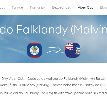
out
Funkce
Komunity
Bezpečnost
Viber Out
Blo
 do Falklandy (Malvíny
Díky Viber Out můžete volat kvalitně do Falklandy (Malvíny) z Belize.
akékoli číslo v Falklandy (Malvíny) – pevná nebo mobil! – sazby od $1.
inutu volání do Falklandy (Malvíny) získáte zakoupením balíčku kreditu