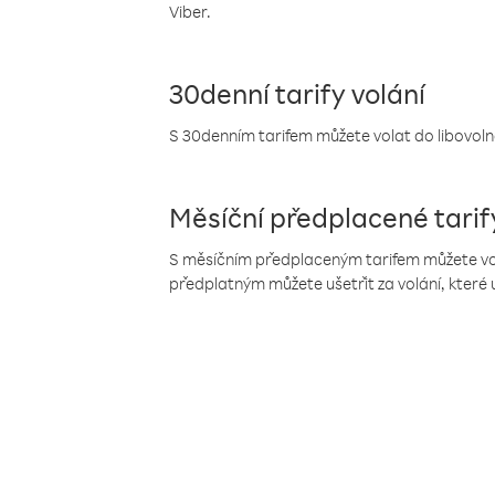
Viber.
30denní tarify volání
S 30denním tarifem můžete volat do libovolné
Měsíční předplacené tarif
S měsíčním předplaceným tarifem můžete volat
předplatným můžete ušetřit za volání, které 