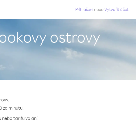
g
Přihlášení
nebo
Vytvořit účet
Cookovy ostrovy
rovy.
80 za minutu.
 nebo tarifu volání.