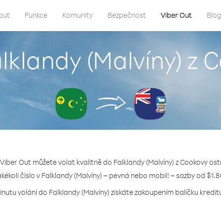
out
Funkce
Komunity
Bezpečnost
Viber Out
Blo
alklandy (Malvíny) z 
 Viber Out můžete volat kvalitně do Falklandy (Malvíny) z Cookovy ost
akékoli číslo v Falklandy (Malvíny) – pevná nebo mobil! – sazby od $1.
inutu volání do Falklandy (Malvíny) získáte zakoupením balíčku kreditu