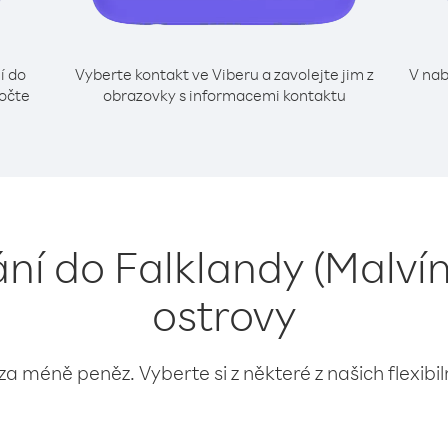
í do
Vyberte kontakt ve Viberu a zavolejte jim z
V nab
točte
obrazovky s informacemi kontaktu
ání do Falklandy (Malví
ostrovy
 za méně peněz. Vyberte si z některé z našich flexibi