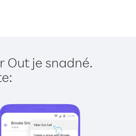
r Out je snadné.
te: