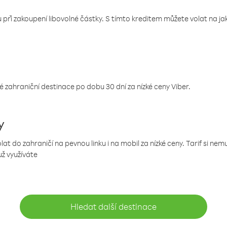
 při zakoupení libovolné částky. S tímto kreditem můžete volat na jaké
 zahraniční destinace po dobu 30 dní za nízké ceny Viber.
y
 do zahraničí na pevnou linku i na mobil za nízké ceny. Tarif si ne
už využíváte
Hledat další destinace