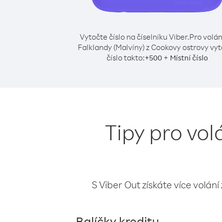
Vytočte číslo na číselníku Viber.
Pro volán
Falklandy (Malvíny) z Cookovy ostrovy vy
číslo takto:
+
+
500
Místní číslo
Tipy pro vol
S Viber Out získáte více volání
Balíčky kreditu