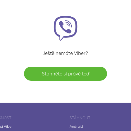
Ještě nemáte Viber?
Stáhněte si právě teď
ČNOST
STÁHNOUT
ci Viber
Android