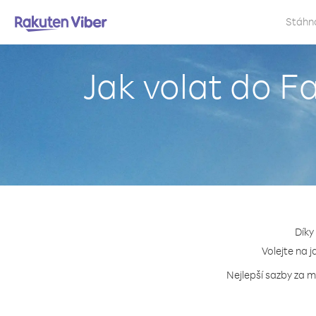
Stáhn
Jak volat do F
Díky
Volejte na j
Nejlepší sazby za m