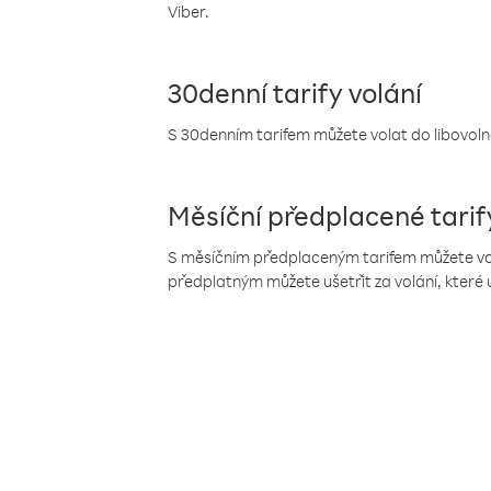
Viber.
30denní tarify volání
S 30denním tarifem můžete volat do libovolné
Měsíční předplacené tarif
S měsíčním předplaceným tarifem můžete volat
předplatným můžete ušetřit za volání, které 