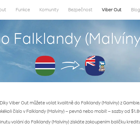
out
Funkce
Komunity
Bezpečnost
Viber Out
Blo
do Falklandy (Malvín
Díky Viber Out můžete volat kvalitně do Falklandy (Malvíny) z Gambie
akékoli číslo v Falklandy (Malvíny) – pevná nebo mobil! – sazby od $1.
inutu volání do Falklandy (Malvíny) získáte zakoupením balíčku kreditu