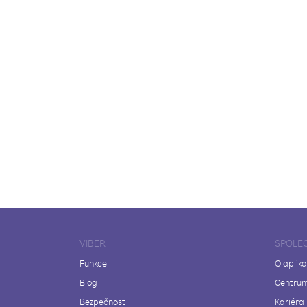
VIBER
SPOLE
Funkce
O aplika
Blog
Centrum
Bezpečnost
Kariéra