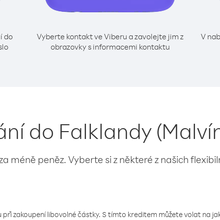
í do
Vyberte kontakt ve Viberu a zavolejte jim z
V nab
slo
obrazovky s informacemi kontaktu
lání do Falklandy (Malví
 za méně peněz. Vyberte si z některé z našich flexibi
 při zakoupení libovolné částky. S tímto kreditem můžete volat na jaké