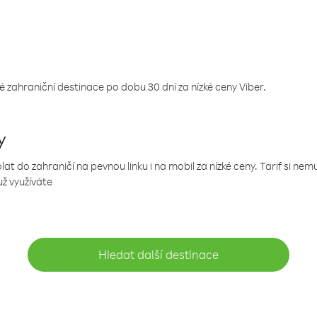
 zahraniční destinace po dobu 30 dní za nízké ceny Viber.
y
 do zahraničí na pevnou linku i na mobil za nízké ceny. Tarif si ne
už využíváte
Hledat další destinace