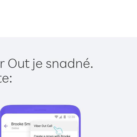
r Out je snadné.
te: