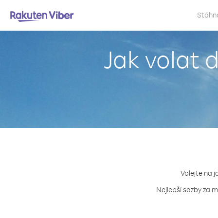
Stáhn
Jak volat 
Volejte na j
Nejlepší sazby za m