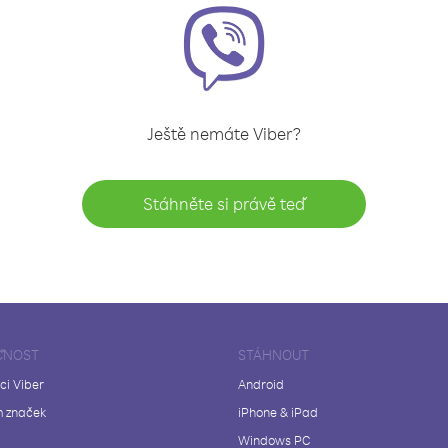
Ještě nemáte Viber?
Stáhněte si právě teď
ČNOST
STÁHNOUT
ci Viber
Android
 značek
iPhone & iPad
Windows PC