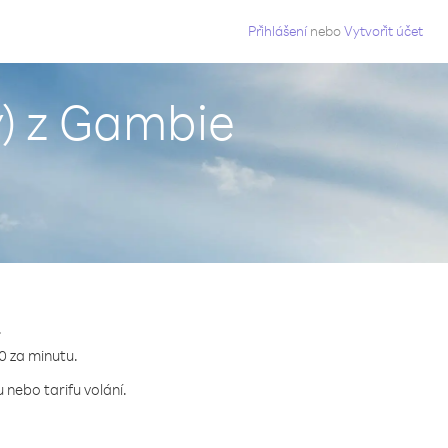
g
Přihlášení
nebo
Vytvořit účet
y) z Gambie
.
80 za minutu.
 nebo tarifu volání.