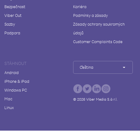
Bezpečnost
Kariéra
Viber Out
Podmínky a zásady
Sazby
Zásady ochrany soukromých
Podpora
údajů
Customer Complaints Code
STÁHNOUT
Čeština
Android
iPhone & iPad
Windows PC
Mac
©
2026
Viber Media S.à r.l.
Linux