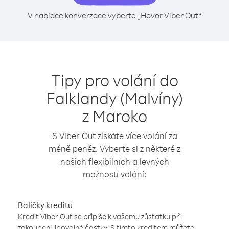
V nabídce konverzace vyberte „Hovor Viber Out“
Tipy pro volání do
Falklandy (Malvíny)
z Maroko
S Viber Out získáte více volání za
méně peněz. Vyberte si z některé z
našich flexibilních a levných
možností volání:
Balíčky kreditu
Kredit Viber Out se připíše k vašemu zůstatku při
zakoupení libovolné částky. S tímto kreditem můžete