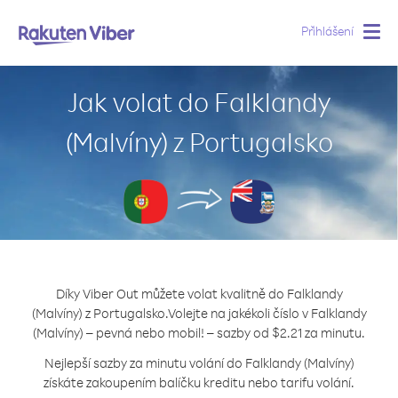
Přihlášení
Togg
navig
Jak volat do Falklandy
(Malvíny) z Portugalsko
Díky Viber Out můžete volat kvalitně do Falklandy
(Malvíny) z Portugalsko.
Volejte na jakékoli číslo v Falklandy
(Malvíny) – pevná nebo mobil! – sazby od $2.21 za minutu.
Nejlepší sazby za minutu volání do Falklandy (Malvíny)
získáte zakoupením balíčku kreditu nebo tarifu volání.