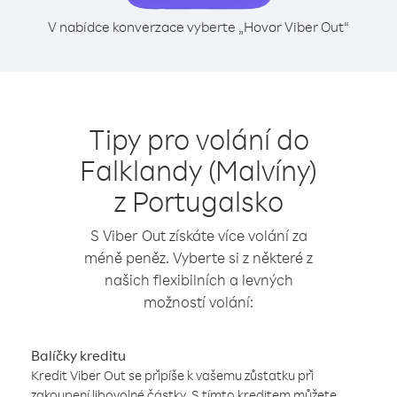
V nabídce konverzace vyberte „Hovor Viber Out“
Tipy pro volání do
Falklandy (Malvíny)
z Portugalsko
S Viber Out získáte více volání za
méně peněz. Vyberte si z některé z
našich flexibilních a levných
možností volání:
Balíčky kreditu
Kredit Viber Out se připíše k vašemu zůstatku při
zakoupení libovolné částky. S tímto kreditem můžete