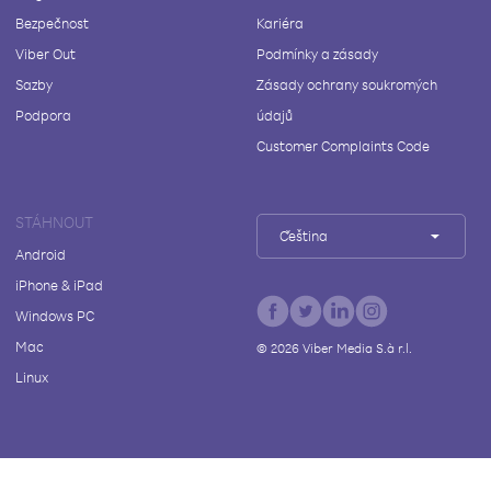
Bezpečnost
Kariéra
Viber Out
Podmínky a zásady
Sazby
Zásady ochrany soukromých
Podpora
údajů
Customer Complaints Code
STÁHNOUT
Čeština
Android
iPhone & iPad
Windows PC
Mac
©
2026
Viber Media S.à r.l.
Linux