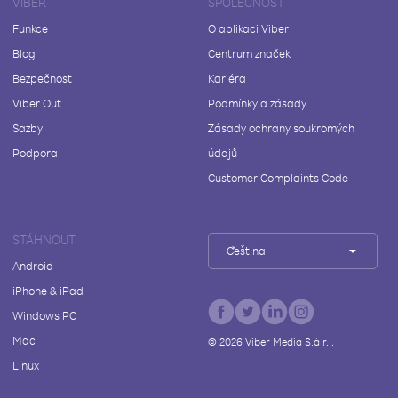
VIBER
SPOLEČNOST
Funkce
O aplikaci Viber
Blog
Centrum značek
Bezpečnost
Kariéra
Viber Out
Podmínky a zásady
Sazby
Zásady ochrany soukromých
Podpora
údajů
Customer Complaints Code
STÁHNOUT
Čeština
Android
iPhone & iPad
Windows PC
Mac
©
2026
Viber Media S.à r.l.
Linux