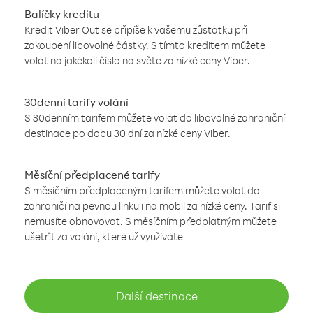
Balíčky kreditu
Kredit Viber Out se připíše k vašemu zůstatku při
zakoupení libovolné částky. S tímto kreditem můžete
volat na jakékoli číslo na světe za nízké ceny Viber.
30denní tarify volání
S 30denním tarifem můžete volat do libovolné zahraniční
destinace po dobu 30 dní za nízké ceny Viber.
Měsíční předplacené tarify
S měsíčním předplaceným tarifem můžete volat do
zahraničí na pevnou linku i na mobil za nízké ceny. Tarif si
nemusíte obnovovat. S měsíčním předplatným můžete
ušetřit za volání, které už využíváte
Další destinace