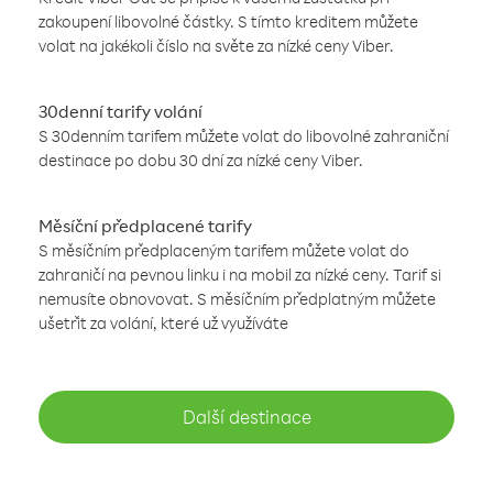
zakoupení libovolné částky. S tímto kreditem můžete
volat na jakékoli číslo na světe za nízké ceny Viber.
30denní tarify volání
S 30denním tarifem můžete volat do libovolné zahraniční
destinace po dobu 30 dní za nízké ceny Viber.
Měsíční předplacené tarify
S měsíčním předplaceným tarifem můžete volat do
zahraničí na pevnou linku i na mobil za nízké ceny. Tarif si
nemusíte obnovovat. S měsíčním předplatným můžete
ušetřit za volání, které už využíváte
Další destinace