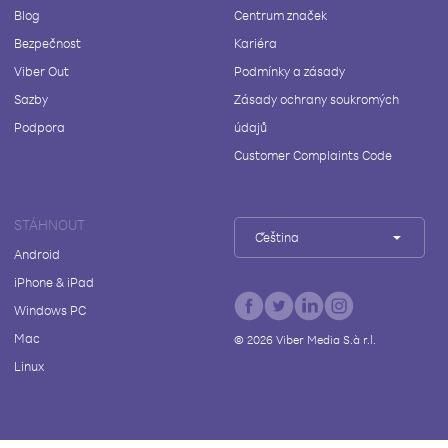
Blog
Centrum značek
Bezpečnost
Kariéra
Viber Out
Podmínky a zásady
Sazby
Zásady ochrany soukromých
Podpora
údajů
Customer Complaints Code
STÁHNOUT
Čeština
Android
iPhone & iPad
Windows PC
Mac
©
2026
Viber Media S.à r.l.
Linux