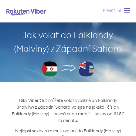
Přihlášení
Togg
navig
Jak volat do Falklandy
(Malvíny) z Západní Sahara
Díky Viber Out můžete volat kvalitně do Falklandy
(Malvíny) z Západní Sahara.
Volejte na jakékoli číslo v
Falklandy (Malvíny) – pevná nebo mobil! – sazby od $1.80
za minutu.
Nejlepší sazby za minutu volání do Falklandy (Malvíny)