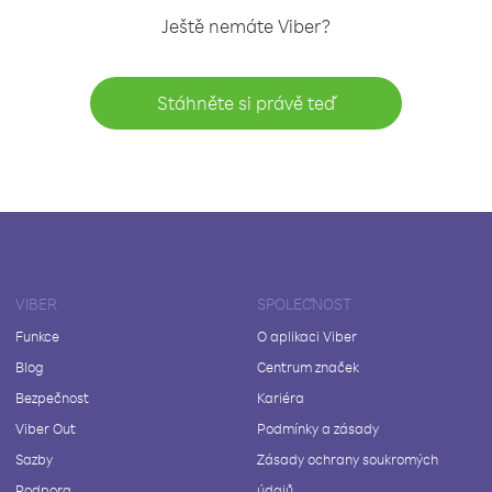
Ještě nemáte Viber?
Stáhněte si právě teď
VIBER
SPOLEČNOST
Funkce
O aplikaci Viber
Blog
Centrum značek
Bezpečnost
Kariéra
Viber Out
Podmínky a zásady
Sazby
Zásady ochrany soukromých
Podpora
údajů