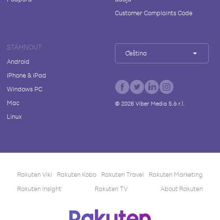
Customer Complaints Code
STÁHNOUT
Čeština
Android
iPhone & iPad
Windows PC
Mac
©
2026
Viber Media S.à r.l.
Linux
Rakuten Viki
Rakuten Kobo
Rakuten Travel
Rakuten Marketing
Rakuten Insight
Rakuten TV
About Rakuten