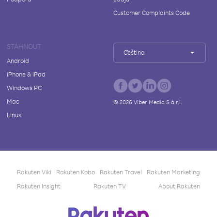
Customer Complaints Code
STÁHNOUT
Čeština
Android
iPhone & iPad
Windows PC
Mac
©
2026
Viber Media S.à r.l.
Linux
Rakuten Viki
Rakuten Kobo
Rakuten Travel
Rakuten Marketing
Rakuten Insight
Rakuten TV
About Rakuten