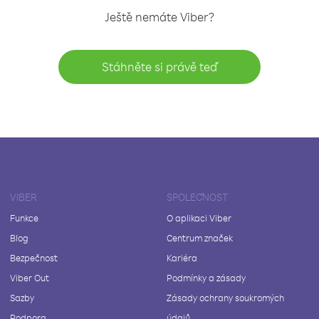
Ještě nemáte Viber?
Stáhněte si právě teď
VIBER
SPOLEČNOST
Funkce
O aplikaci Viber
Blog
Centrum značek
Bezpečnost
Kariéra
Viber Out
Podmínky a zásady
Sazby
Zásady ochrany soukromých
Podpora
údajů