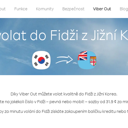
out
Funkce
Komunity
Bezpečnost
Viber Out
Blo
olat do Fidži z Jižní
Díky Viber Out můžete volat kvalitně do Fidži z Jižní Korea.
jte na jakékoli číslo v Fidži – pevná nebo mobil! – sazby od 31.9 ¢ za mi
by za minutu volání do Fidži získáte zakoupením balíčku kreditu nebo t