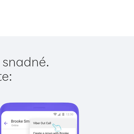
e snadné.
te: