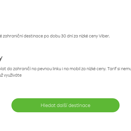
 zahraniční destinace po dobu 30 dní za nízké ceny Viber.
y
 do zahraničí na pevnou linku i na mobil za nízké ceny. Tarif si ne
už využíváte
Hledat další destinace