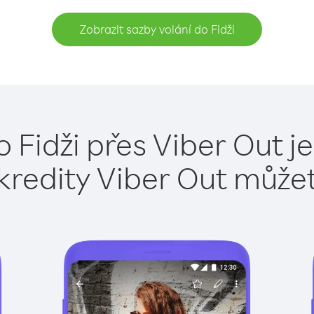
Zobrazit sazby volání do Fidži
o Fidži přes Viber Out j
kredity Viber Out může