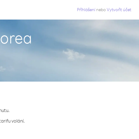
g
Přihlášení
nebo
Vytvořit účet
 Korea
nutu.
arifu volání.