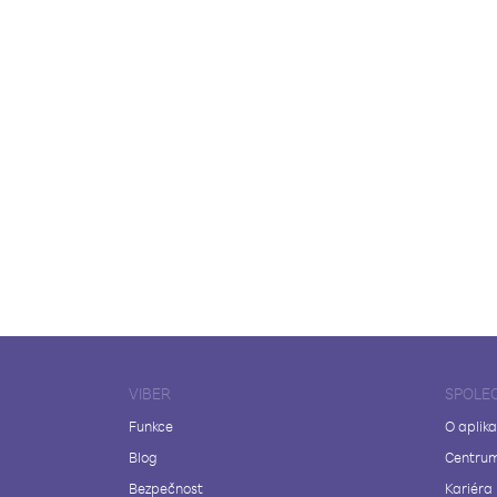
VIBER
SPOLE
Funkce
O aplika
Blog
Centrum
Bezpečnost
Kariéra