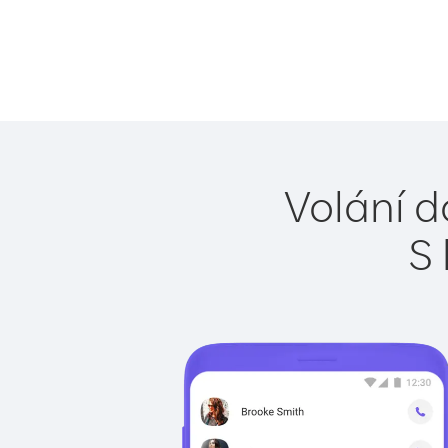
Volání d
S 