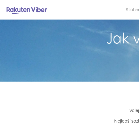
Stáhn
Jak v
Vole
Nejlepší saz