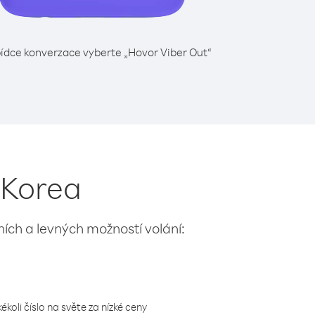
ídce konverzace vyberte „Hovor Viber Out“
í Korea
lních a levných možností volání:
koli číslo na světe za nízké ceny