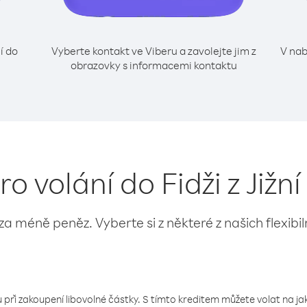
í do
Vyberte kontakt ve Viberu a zavolejte jim z
V nab
obrazovky s informacemi kontaktu
ro volání do Fidži z Jižn
 za méně peněz. Vyberte si z některé z našich flexibi
 při zakoupení libovolné částky. S tímto kreditem můžete volat na jaké