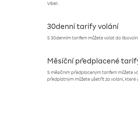
Viber.
30denní tarify volání
S 30denním tarifem můžete volat do libovolné
Měsíční předplacené tarif
S měsíčním předplaceným tarifem můžete volat
předplatným můžete ušetřit za volání, které 