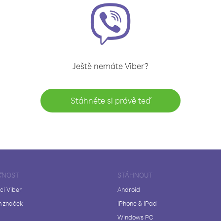
Ještě nemáte Viber?
Stáhněte si právě teď
ČNOST
STÁHNOUT
ci Viber
Android
 značek
iPhone & iPad
Windows PC