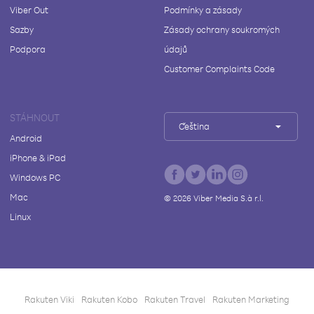
Viber Out
Podmínky a zásady
Sazby
Zásady ochrany soukromých
Podpora
údajů
Customer Complaints Code
STÁHNOUT
Čeština
Android
iPhone & iPad
Windows PC
Mac
©
2026
Viber Media S.à r.l.
Linux
Rakuten Viki
Rakuten Kobo
Rakuten Travel
Rakuten Marketing