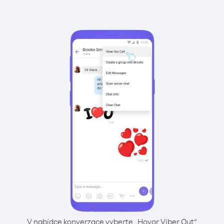
V nabídce konverzace vyberte „Hovor Viber Out“