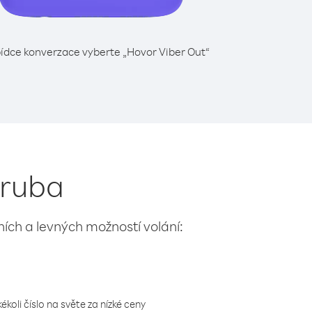
ídce konverzace vyberte „Hovor Viber Out“
Aruba
lních a levných možností volání:
koli číslo na světe za nízké ceny