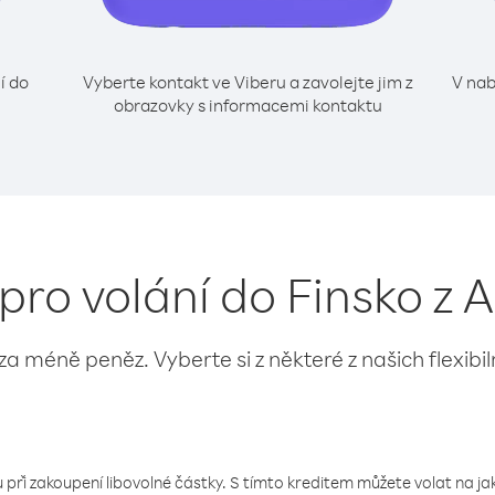
í do
Vyberte kontakt ve Viberu a zavolejte jim z
V nab
obrazovky s informacemi kontaktu
 pro volání do Finsko z 
 za méně peněz. Vyberte si z některé z našich flexibi
 při zakoupení libovolné částky. S tímto kreditem můžete volat na jaké