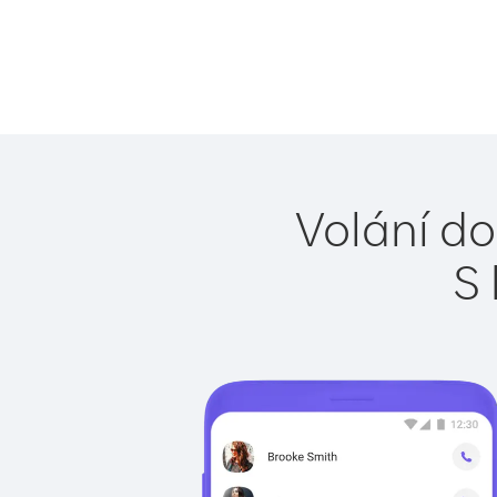
Volání do
S 