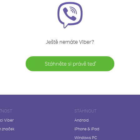
Ještě nemáte Viber?
Stáhněte si právě teď
ČNOST
STÁHNOUT
ci Viber
Android
 značek
iPhone & iPad
Windows PC