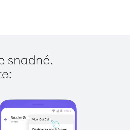
je snadné.
te: