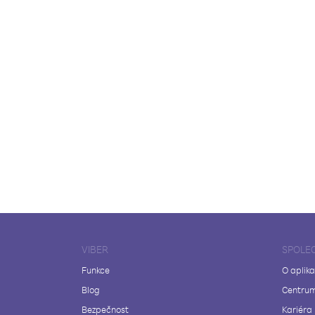
VIBER
SPOLE
Funkce
O aplika
Blog
Centrum
Bezpečnost
Kariéra