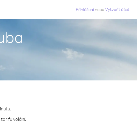
g
Přihlášení
nebo
Vytvořit účet
ruba
inutu.
tarifu volání.