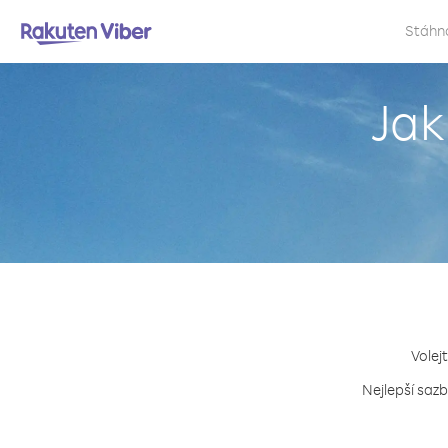
Stáhn
Jak
Volej
Nejlepší sazb