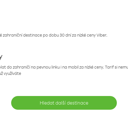
 zahraniční destinace po dobu 30 dní za nízké ceny Viber.
y
 do zahraničí na pevnou linku i na mobil za nízké ceny. Tarif si ne
už využíváte
Hledat další destinace