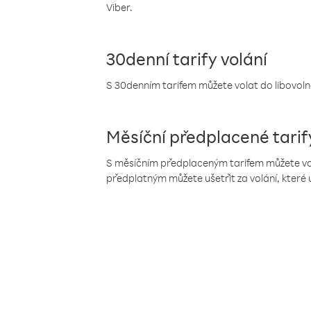
Viber.
30denní tarify volání
S 30denním tarifem můžete volat do libovolné
Měsíční předplacené tarif
S měsíčním předplaceným tarifem můžete volat
předplatným můžete ušetřit za volání, které 