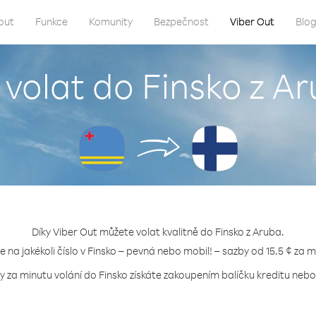
out
Funkce
Komunity
Bezpečnost
Viber Out
Blo
 volat do Finsko z A
Díky Viber Out můžete volat kvalitně do Finsko z Aruba.
te na jakékoli číslo v Finsko – pevná nebo mobil! – sazby od 15.5 ¢ za m
y za minutu volání do Finsko získáte zakoupením balíčku kreditu nebo 