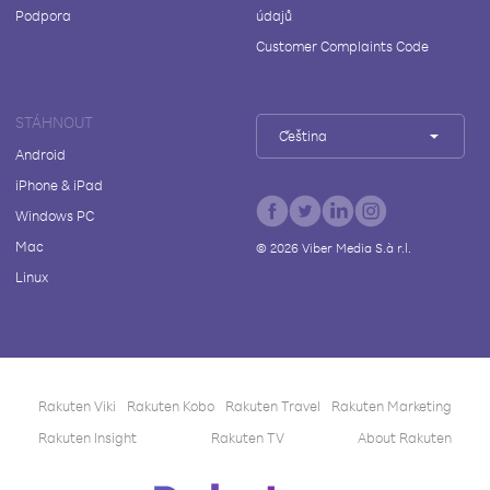
Podpora
údajů
Customer Complaints Code
STÁHNOUT
Čeština
Android
iPhone & iPad
Windows PC
Mac
©
2026
Viber Media S.à r.l.
Linux
Rakuten Viki
Rakuten Kobo
Rakuten Travel
Rakuten Marketing
Rakuten Insight
Rakuten TV
About Rakuten