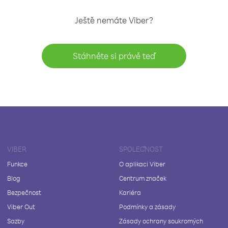
Ještě nemáte Viber?
Stáhněte si právě teď
VIBER
SPOLEČNOST
Funkce
O aplikaci Viber
Blog
Centrum značek
Bezpečnost
Kariéra
Viber Out
Podmínky a zásady
Sazby
Zásady ochrany soukromých