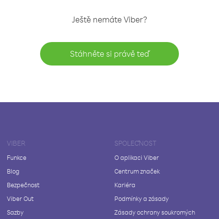
Ještě nemáte Viber?
Stáhněte si právě teď
VIBER
SPOLEČNOST
Funkce
O aplikaci Viber
Blog
Centrum značek
Bezpečnost
Kariéra
Viber Out
Podmínky a zásady
Sazby
Zásady ochrany soukromých