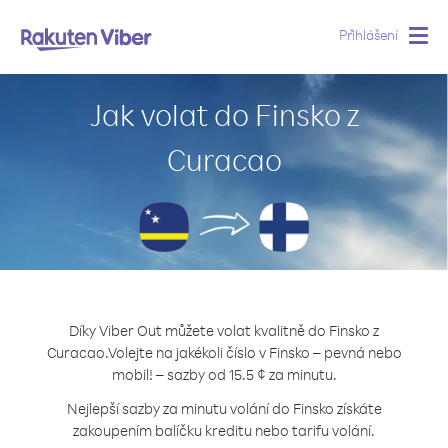
Přihlášení
Togg
navig
Jak volat do Finsko z
Curacao
Díky Viber Out můžete volat kvalitně do Finsko z
Curacao.
Volejte na jakékoli číslo v Finsko – pevná nebo
mobil! – sazby od 15.5 ¢ za minutu.
Nejlepší sazby za minutu volání do Finsko získáte
zakoupením balíčku kreditu nebo tarifu volání.