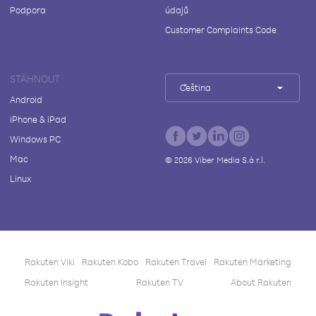
Podpora
údajů
Customer Complaints Code
STÁHNOUT
Čeština
Android
iPhone & iPad
Windows PC
Mac
©
2026
Viber Media S.à r.l.
Linux
Rakuten Viki
Rakuten Kobo
Rakuten Travel
Rakuten Marketing
Rakuten Insight
Rakuten TV
About Rakuten