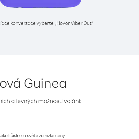
ídce konverzace vyberte „Hovor Viber Out“
íková Guinea
lních a levných možností volání:
koli číslo na světe za nízké ceny