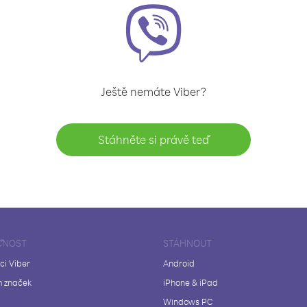
Ještě nemáte Viber?
Stáhněte si právě teď
ČNOST
STÁHNOUT
ci Viber
Android
 značek
iPhone & iPad
Windows PC