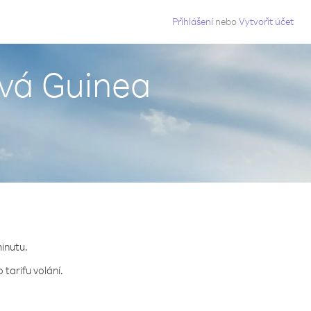
g
Přihlášení
nebo
Vytvořit účet
ová Guinea
minutu.
tarifu volání.