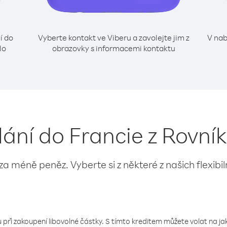
í do
Vyberte kontakt ve Viberu a zavolejte jim z
V nab
lo
obrazovky s informacemi kontaktu
lání do Francie z Rovn
 za méně peněz. Vyberte si z některé z našich flexibi
 při zakoupení libovolné částky. S tímto kreditem můžete volat na jaké