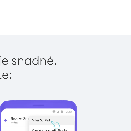
je snadné.
te: