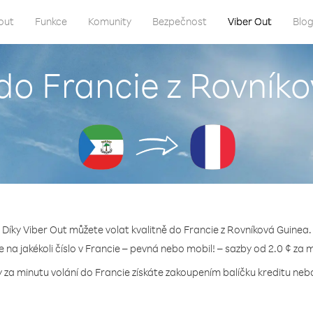
out
Funkce
Komunity
Bezpečnost
Viber Out
Blo
 do Francie z Rovník
Díky Viber Out můžete volat kvalitně do Francie z Rovníková Guinea.
e na jakékoli číslo v Francie – pevná nebo mobil! – sazby od 2.0 ¢ za 
y za minutu volání do Francie získáte zakoupením balíčku kreditu nebo 