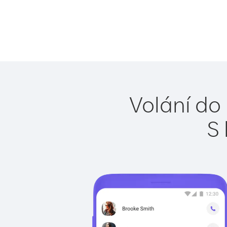
Volání do
S 