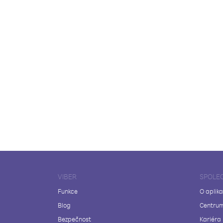
VIBER
SPOLE
Funkce
O aplika
Blog
Centrum
Bezpečnost
Kariéra