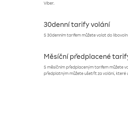
Viber.
30denní tarify volání
S 30denním tarifem můžete volat do libovolné
Měsíční předplacené tarif
S měsíčním předplaceným tarifem můžete volat
předplatným můžete ušetřit za volání, které 