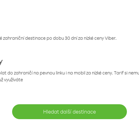
 zahraniční destinace po dobu 30 dní za nízké ceny Viber.
y
 do zahraničí na pevnou linku i na mobil za nízké ceny. Tarif si ne
už využíváte
Hledat další destinace