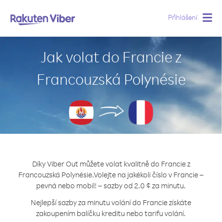
Přihlášení
Togg
navig
Jak volat do Francie z
Francouzská Polynésie
Díky Viber Out můžete volat kvalitně do Francie z
Francouzská Polynésie.
Volejte na jakékoli číslo v Francie –
pevná nebo mobil! – sazby od 2.0 ¢ za minutu.
Nejlepší sazby za minutu volání do Francie získáte
zakoupením balíčku kreditu nebo tarifu volání.