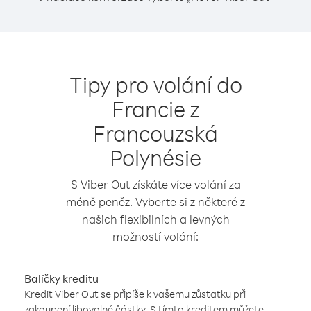
Tipy pro volání do
Francie z
Francouzská
Polynésie
S Viber Out získáte více volání za
méně peněz. Vyberte si z některé z
našich flexibilních a levných
možností volání:
Balíčky kreditu
Kredit Viber Out se připíše k vašemu zůstatku při
zakoupení libovolné částky. S tímto kreditem můžete