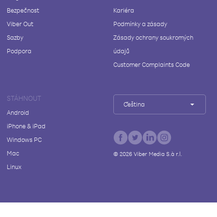
Bezpečnost
Kariéra
Viber Out
Podmínky a zásady
Sazby
Zásady ochrany soukromých
Podpora
údajů
Customer Complaints Code
STÁHNOUT
Čeština
Android
iPhone & iPad
Windows PC
Mac
©
2026
Viber Media S.à r.l.
Linux