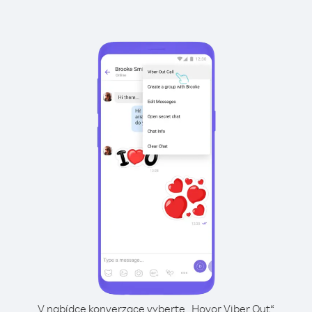
V nabídce konverzace vyberte „Hovor Viber Out“